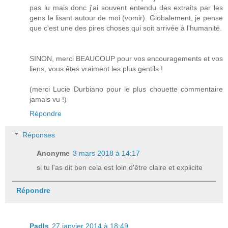
pas lu mais donc j'ai souvent entendu des extraits par les
gens le lisant autour de moi (vomir). Globalement, je pense
que c'est une des pires choses qui soit arrivée à l'humanité.
SINON, merci BEAUCOUP pour vos encouragements et vos
liens, vous êtes vraiment les plus gentils !
(merci Lucie Durbiano pour le plus chouette commentaire
jamais vu !)
Répondre
Réponses
Anonyme
3 mars 2018 à 14:17
si tu l'as dit ben cela est loin d'être claire et explicite
Répondre
Padls
27 janvier 2014 à 18:49