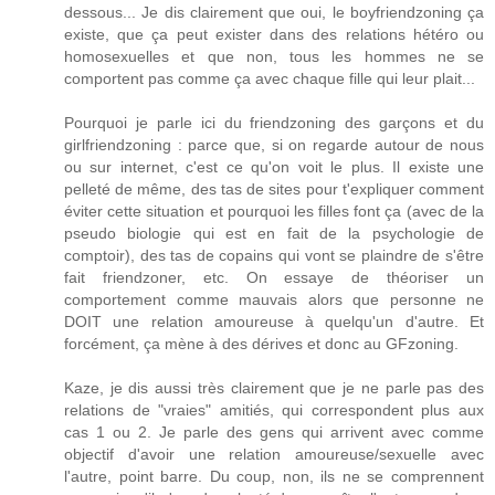
dessous... Je dis clairement que oui, le boyfriendzoning ça
existe, que ça peut exister dans des relations hétéro ou
homosexuelles et que non, tous les hommes ne se
comportent pas comme ça avec chaque fille qui leur plait...
Pourquoi je parle ici du friendzoning des garçons et du
girlfriendzoning : parce que, si on regarde autour de nous
ou sur internet, c'est ce qu'on voit le plus. Il existe une
pelleté de même, des tas de sites pour t'expliquer comment
éviter cette situation et pourquoi les filles font ça (avec de la
pseudo biologie qui est en fait de la psychologie de
comptoir), des tas de copains qui vont se plaindre de s'être
fait friendzoner, etc. On essaye de théoriser un
comportement comme mauvais alors que personne ne
DOIT une relation amoureuse à quelqu'un d'autre. Et
forcément, ça mène à des dérives et donc au GFzoning.
Kaze, je dis aussi très clairement que je ne parle pas des
relations de "vraies" amitiés, qui correspondent plus aux
cas 1 ou 2. Je parle des gens qui arrivent avec comme
objectif d'avoir une relation amoureuse/sexuelle avec
l'autre, point barre. Du coup, non, ils ne se comprennent