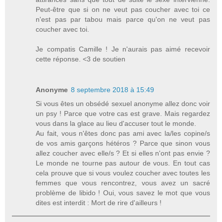
Peut-être que si on ne veut pas coucher avec toi ce
n'est pas par tabou mais parce qu'on ne veut pas
coucher avec toi.
Je compatis Camille ! Je n'aurais pas aimé recevoir
cette réponse. <3 de soutien
Anonyme
8 septembre 2018 à 15:49
Si vous êtes un obsédé sexuel anonyme allez donc voir
un psy ! Parce que votre cas est grave. Mais regardez
vous dans la glace au lieu d'accuser tout le monde.
Au fait, vous n'êtes donc pas ami avec la/les copine/s
de vos amis garçons hétéros ? Parce que sinon vous
allez coucher avec elle/s ? Et si elles n'ont pas envie ?
Le monde ne tourne pas autour de vous. En tout cas
cela prouve que si vous voulez coucher avec toutes les
femmes que vous rencontrez, vous avez un sacré
problème de libido ! Oui, vous savez le mot que vous
dites est interdit : Mort de rire d'ailleurs !