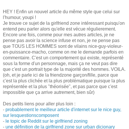
HEY ! Enfin un nouvel article du même style que celui sur
l'humour, youpi !
Je trouve ce sujet de la girlfriend zone intéressant puisqu'on
entend peu parler alors qu'elle est vécue régulierement.
Encore une fois, comme pour mes autres articles, je ne
pense pas avoir la science infuse et non, je ne pense pas
que TOUS LES HOMMES sont de vilains nice-guy-violeur-
en-puissance-macho, comme on me le demande parfois en
commentaire. C'est un comportement qui existe, représenté
sous la forme d'un personnage, mais ça ne veut pas dire
que c'est un portrait type de la majorité des hommes. VOILA.
(oh, et je parle ici de la friendzone garçon/fille, parce que
c'est la plus clichée et la plus problématique puisque la plus
représentée et la plus "théorisée", et pas parce que c'est
impossible que ça arrive autrement, bien sûr)
Des petits liens pour aller plus loin :
-
probablement le meilleur article d'internet sur le nice guy,
sur lesquestionscomposent
-
le topic de Reddit sur le girlfriend zoning
-
une définition de la girlfriend zone sur urban dicionary