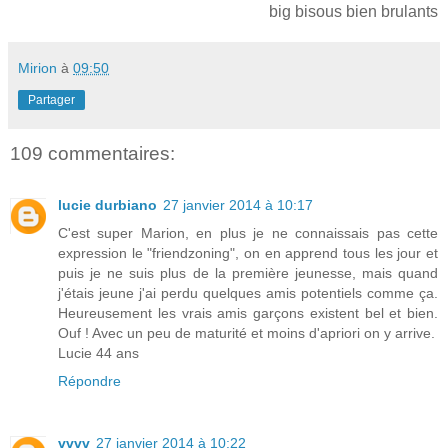
big bisous bien brulants
Mirion
à
09:50
Partager
109 commentaires:
lucie durbiano
27 janvier 2014 à 10:17
C'est super Marion, en plus je ne connaissais pas cette
expression le "friendzoning", on en apprend tous les jour et
puis je ne suis plus de la première jeunesse, mais quand
j'étais jeune j'ai perdu quelques amis potentiels comme ça.
Heureusement les vrais amis garçons existent bel et bien.
Ouf ! Avec un peu de maturité et moins d'apriori on y arrive.
Lucie 44 ans
Répondre
vvvv
27 janvier 2014 à 10:22