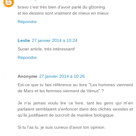
bravo c'est très bien d'avoir parlé du gfzoning
et les dessins sont vraiment de mieux en mieux
Répondre
Leslie
27 janvier 2014 à 10:24
Suoer article, très intéressant!
Répondre
Anonyme
27 janvier 2014 à 10:26
Est-ce que tu fais référence au livre "Les hommes viennent
de Mars et les femmes viennent de Vénus" ?
Je n'ai jamais voulu lire ce livre, tant les gens qui m'en
parlaient semblaient s'enfoncer dans des clichés sexistes et
qu'ils justifiaient de surcroît de manière biologique.
Si tu l'as lu, je suis curieux d'avoir ton opinion.