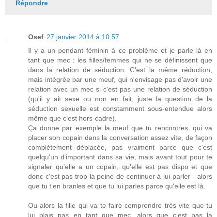
Répondre
Osef
27 janvier 2014 à 10:57
Il y a un pendant féminin à ce problème et je parle là en
tant que mec : les filles/femmes qui ne se définissent que
dans la relation de séduction. C'est la même réduction,
mais intégrée par une meuf, qui n'envisage pas d'avoir une
relation avec un mec si c'est pas une relation de séduction
(qu'il y ait sexe ou non en fait, juste la question de la
séduction sexuelle est constamment sous-entendue alors
même que c'est hors-cadre).
Ça donne par exemple la meuf que tu rencontres, qui va
placer son copain dans la conversation assez vite, de façon
complètement déplacée, pas vraiment parce que c'est
quelqu'un d'important dans sa vie, mais avant tout pour te
signaler qu'elle a un copain, qu'elle est pas dispo et que
donc c'est pas trop la peine de continuer à lui parler - alors
que tu t'en branles et que tu lui parles parce qu'elle est là.
Ou alors la fille qui va te faire comprendre très vite que tu
lui plais pas en tant que mec, alors que c'est pas la