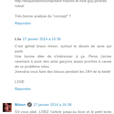
http://lesquestionscomposent.fr/poire-le-nice-guy-portrait-
robot/
Très bonne analyse du "concept" !!
Répondre
Lila
27 janvier 2014 à 15:36
C'est génial bravo mirion, surtout le dessin de sexe qui
parle.
Une bonne idée de s'intéresser à ça. Perso j'arrive
rarement à avoir des amis garçons assez proches à cause
de ce problème relou.
Jviendrai vous faire des bisous pendant les 24H de la bédé!
LOVE
Répondre
Mirion
27 janvier 2014 à 16:38
S'il vous plait, LISEZ l'article jusqu'au bout et le petit texte