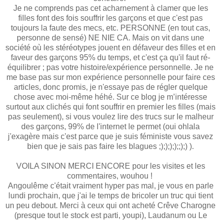
Je ne comprends pas cet acharnement à clamer que les
filles font des fois souffrir les garçons et que c'est pas
toujours la faute des mecs, etc. PERSONNE (en tout cas,
personne de sensé) NE NIE CA. Mais on vit dans une
société où les stéréotypes jouent en défaveur des filles et en
faveur des garçons 95% du temps, et c'est ça qu'il faut ré-
équilibrer ; pas votre histoire/expérience personnelle. Je ne
me base pas sur mon expérience personnelle pour faire ces
articles, donc promis, je n'essaye pas de régler quelque
chose avec moi-même héhé. Sur ce blog je m’intéresse
surtout aux clichés qui font souffrir en premier les filles (mais
pas seulement), si vous voulez lire des trucs sur le malheur
des garçons, 99% de l'internet le permet (oui ohlala
j'exagère mais c'est parce que je suis féministe vous savez
bien que je sais pas faire les blagues ;););););;);) ).
VOILA SINON MERCI ENCORE pour les visites et les
commentaires, wouhou !
Angoulême c'était vraiment hyper pas mal, je vous en parle
lundi prochain, que j'ai le temps de bricoler un truc qui tient
un peu debout. Merci à ceux qui ont acheté Crêve Charogne
(presque tout le stock est parti, youpi), Laudanum ou Le