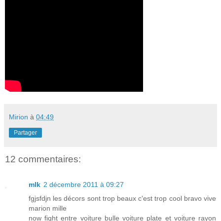
Mirion
à
04:49
Partager
12 commentaires:
mlk
2 décembre 2011 à 09:27
fgjsfdjn les décors sont trop beaux c'est trop cool bravo vive
marion mille
now fight entre voiture bulle voiture plate et voiture rayon