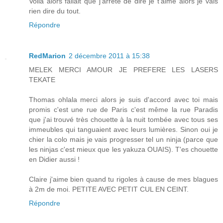
Voilà alors fallait que j'arrête de dire je t'aime alors je vais
rien dire du tout.
Répondre
RedMarion
2 décembre 2011 à 15:38
MELEK MERCI AMOUR JE PREFERE LES LASERS
TEKATE
Thomas ohlala merci alors je suis d'accord avec toi mais
promis c'est une rue de Paris c'est même la rue Paradis
que j'ai trouvé très chouette à la nuit tombée avec tous ses
immeubles qui tanguaient avec leurs lumières. Sinon oui je
chier la colo mais je vais progresser tel un ninja (parce que
les ninjas c'est mieux que les yakuza OUAIS). T'es chouette
en Didier aussi !
Claire j'aime bien quand tu rigoles à cause de mes blagues
à 2m de moi. PETITE AVEC PETIT CUL EN CEINT.
Répondre