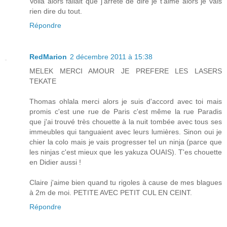
Voilà alors fallait que j'arrête de dire je t'aime alors je vais
rien dire du tout.
Répondre
RedMarion
2 décembre 2011 à 15:38
MELEK MERCI AMOUR JE PREFERE LES LASERS
TEKATE
Thomas ohlala merci alors je suis d'accord avec toi mais
promis c'est une rue de Paris c'est même la rue Paradis
que j'ai trouvé très chouette à la nuit tombée avec tous ses
immeubles qui tanguaient avec leurs lumières. Sinon oui je
chier la colo mais je vais progresser tel un ninja (parce que
les ninjas c'est mieux que les yakuza OUAIS). T'es chouette
en Didier aussi !
Claire j'aime bien quand tu rigoles à cause de mes blagues
à 2m de moi. PETITE AVEC PETIT CUL EN CEINT.
Répondre