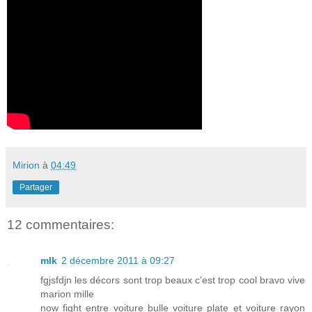
Mirion
à
04:49
Partager
12 commentaires:
mlk
2 décembre 2011 à 09:27
fgjsfdjn les décors sont trop beaux c'est trop cool bravo vive
marion mille
now fight entre voiture bulle voiture plate et voiture rayon