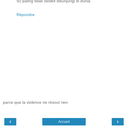
50 paling tidak sedikit dikunjungi di dunia.
Répondre
parce que la violence ne résout rien.
‹
›
Accueil