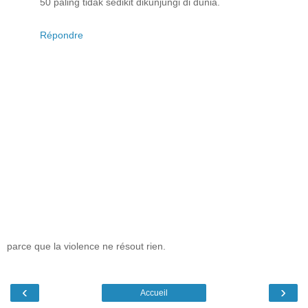
50 paling tidak sedikit dikunjungi di dunia.
Répondre
parce que la violence ne résout rien.
‹
›
Accueil