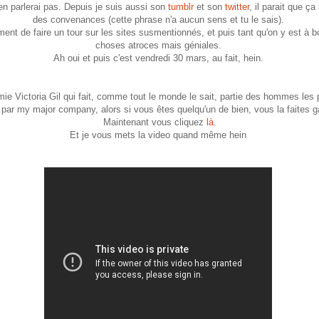
'en parlerai pas. Depuis je suis aussi son
tumblr
et son
twitter
, il parait que ça
des convenances (cette phrase n'a aucun sens et tu le sais).
ement de faire un tour sur les sites susmentionnés, et puis tant qu'on y est à b
choses atroces mais géniales.
Ah oui et puis c'est vendredi 30 mars, au fait, hein.
ie Victoria Gil qui fait, comme tout le monde le sait, partie des hommes les p
ar my major company, alors si vous êtes quelqu'un de bien, vous la faites ga
Maintenant vous cliquez
là
.
Et je vous mets la video quand même hein