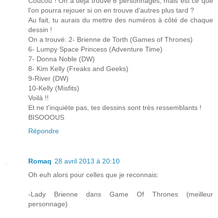
Coucou ! On a déjà trouvé 6 personnages, mais est ce que
l'on pourra rejouer si on en trouve d'autres plus tard ?
Au fait, tu aurais du mettre des numéros à côté de chaque
dessin !
On a trouvé: 2- Brienne de Torth (Games of Thrones)
6- Lumpy Space Princess (Adventure Time)
7- Donna Noble (DW)
8- Kim Kelly (Freaks and Geeks)
9-River (DW)
10-Kelly (Misfits)
Voilà !!
Et ne t'inquiète pas, tes dessins sont très ressemblants !
BISOOOUS
Répondre
Romaq
28 avril 2013 à 20:10
Oh euh alors pour celles que je reconnais:
-Lady Brienne dans Game Of Thrones (meilleur
personnage)