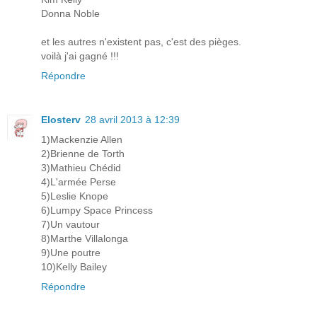
Donna Noble
et les autres n'existent pas, c'est des pièges.
voilà j'ai gagné !!!
Répondre
Elosterv
28 avril 2013 à 12:39
1)Mackenzie Allen
2)Brienne de Torth
3)Mathieu Chédid
4)L'armée Perse
5)Leslie Knope
6)Lumpy Space Princess
7)Un vautour
8)Marthe Villalonga
9)Une poutre
10)Kelly Bailey
Répondre