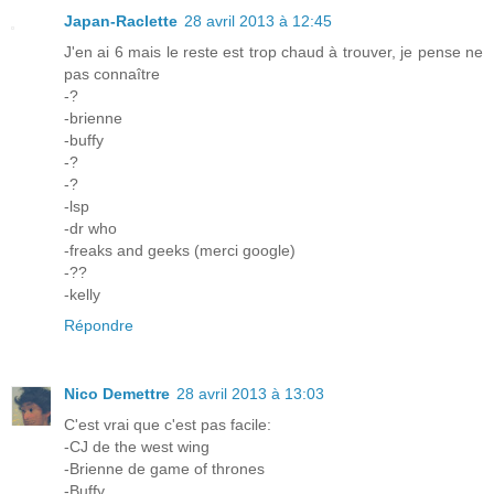
Japan-Raclette
28 avril 2013 à 12:45
J'en ai 6 mais le reste est trop chaud à trouver, je pense ne
pas connaître
-?
-brienne
-buffy
-?
-?
-lsp
-dr who
-freaks and geeks (merci google)
-??
-kelly
Répondre
Nico Demettre
28 avril 2013 à 13:03
C'est vrai que c'est pas facile:
-CJ de the west wing
-Brienne de game of thrones
-Buffy