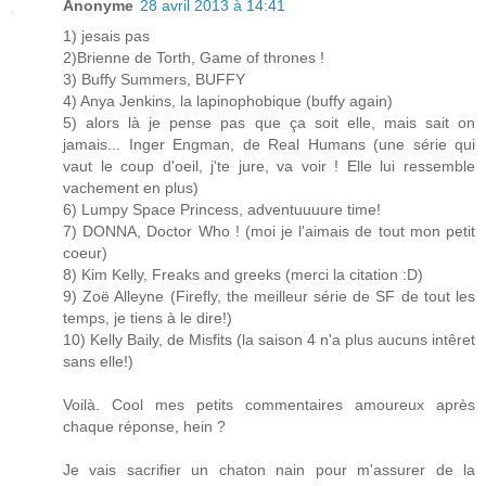
Anonyme
28 avril 2013 à 14:41
1) jesais pas
2)Brienne de Torth, Game of thrones !
3) Buffy Summers, BUFFY
4) Anya Jenkins, la lapinophobique (buffy again)
5) alors là je pense pas que ça soit elle, mais sait on
jamais... Inger Engman, de Real Humans (une série qui
vaut le coup d'oeil, j'te jure, va voir ! Elle lui ressemble
vachement en plus)
6) Lumpy Space Princess, adventuuuure time!
7) DONNA, Doctor Who ! (moi je l'aimais de tout mon petit
coeur)
8) Kim Kelly, Freaks and greeks (merci la citation :D)
9) Zoë Alleyne (Firefly, the meilleur série de SF de tout les
temps, je tiens à le dire!)
10) Kelly Baily, de Misfits (la saison 4 n'a plus aucuns intêret
sans elle!)
Voilà. Cool mes petits commentaires amoureux après
chaque réponse, hein ?
Je vais sacrifier un chaton nain pour m'assurer de la