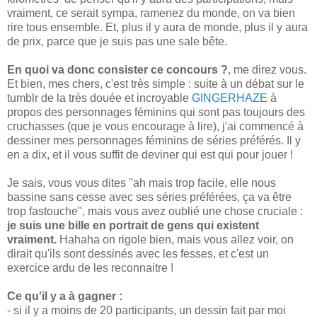
vraiment, ce serait sympa, ramenez du monde, on va bien
rire tous ensemble. Et, plus il y aura de monde, plus il y aura
de prix, parce que je suis pas une sale bête.
En quoi va donc consister ce concours ?
, me direz vous.
Et bien, mes chers, c'est très simple : suite à un débat sur le
tumblr de la très douée et incroyable
GINGERHAZE
à
propos des personnages féminins qui sont pas toujours des
cruchasses (que je vous encourage à lire), j'ai commencé à
dessiner mes personnages féminins de séries préférés. Il y
en a dix, et il vous suffit de deviner qui est qui pour jouer !
Je sais, vous vous dites "ah mais trop facile, elle nous
bassine sans cesse avec ses séries préférées, ça va être
trop fastouche", mais vous avez oublié une chose cruciale :
je suis une bille en portrait de gens qui existent
vraiment.
Hahaha on rigole bien, mais vous allez voir, on
dirait qu'ils sont dessinés avec les fesses, et c'est un
exercice ardu de les reconnaitre !
Ce qu'il y a à gagner :
- si il y a moins de 20 participants, un dessin fait par moi