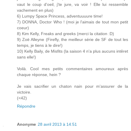
vaut le coup d'oeil, j'te jure, va voir ! Elle lui ressemble
vachement en plus)
6) Lumpy Space Princess, adventuuuure time!
7) DONNA, Doctor Who ! (moi je l'aimais de tout mon petit
coeur)
8) Kim Kelly, Freaks and greeks (merci la citation :D)
9) Zoë Alleyne (Firefly, the meilleur série de SF de tout les
temps, je tiens à le dire!)
10) Kelly Baily, de Misfits (la saison 4 n'a plus aucuns intêret
sans elle!)
Voilà. Cool mes petits commentaires amoureux après
chaque réponse, hein ?
Je vais sacrifier un chaton nain pour m'assurer de la
victoire.
(<42)
Répondre
Anonyme
28 avril 2013 à 14:51