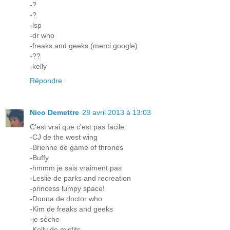
-?
-?
-lsp
-dr who
-freaks and geeks (merci google)
-??
-kelly
Répondre
Nico Demettre
28 avril 2013 à 13:03
C'est vrai que c'est pas facile:
-CJ de the west wing
-Brienne de game of thrones
-Buffy
-hmmm je sais vraiment pas
-Leslie de parks and recreation
-princess lumpy space!
-Donna de doctor who
-Kim de freaks and geeks
-je sèche
-Kelly de misfits