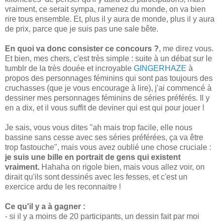
vraiment, ce serait sympa, ramenez du monde, on va bien
rire tous ensemble. Et, plus il y aura de monde, plus il y aura
de prix, parce que je suis pas une sale bête.
En quoi va donc consister ce concours ?
, me direz vous.
Et bien, mes chers, c'est très simple : suite à un débat sur le
tumblr de la très douée et incroyable
GINGERHAZE
à
propos des personnages féminins qui sont pas toujours des
cruchasses (que je vous encourage à lire), j'ai commencé à
dessiner mes personnages féminins de séries préférés. Il y
en a dix, et il vous suffit de deviner qui est qui pour jouer !
Je sais, vous vous dites "ah mais trop facile, elle nous
bassine sans cesse avec ses séries préférées, ça va être
trop fastouche", mais vous avez oublié une chose cruciale :
je suis une bille en portrait de gens qui existent
vraiment.
Hahaha on rigole bien, mais vous allez voir, on
dirait qu'ils sont dessinés avec les fesses, et c'est un
exercice ardu de les reconnaitre !
Ce qu'il y a à gagner :
- si il y a moins de 20 participants, un dessin fait par moi