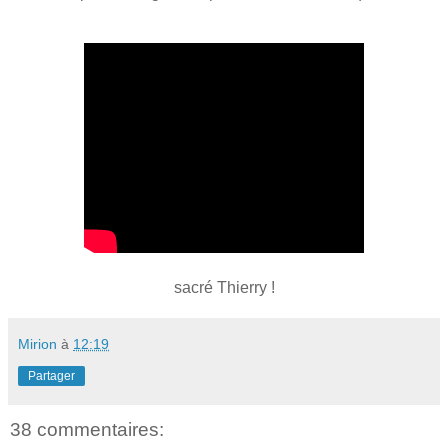
sacré Thierry !
Mirion
à
12:19
Partager
38 commentaires: