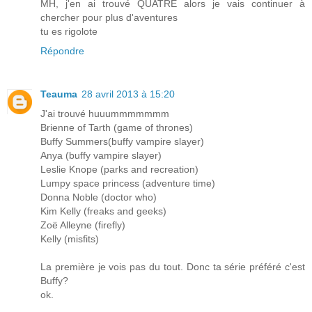
MH, j'en ai trouvé QUATRE alors je vais continuer à
chercher pour plus d'aventures
tu es rigolote
Répondre
Teauma
28 avril 2013 à 15:20
J'ai trouvé huuummmmmmm
Brienne of Tarth (game of thrones)
Buffy Summers(buffy vampire slayer)
Anya (buffy vampire slayer)
Leslie Knope (parks and recreation)
Lumpy space princess (adventure time)
Donna Noble (doctor who)
Kim Kelly (freaks and geeks)
Zoë Alleyne (firefly)
Kelly (misfits)
La première je vois pas du tout. Donc ta série préféré c'est
Buffy?
ok.