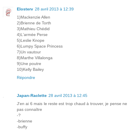
Elosterv
28 avril 2013 à 12:39
1)Mackenzie Allen
2)Brienne de Torth
3)Mathieu Chédid
4)L'armée Perse
5)Leslie Knope
6)Lumpy Space Princess
7)Un vautour
8)Marthe Villalonga
9)Une poutre
10)Kelly Bailey
Répondre
Japan-Raclette
28 avril 2013 à 12:45
J'en ai 6 mais le reste est trop chaud à trouver, je pense ne
pas connaître
-?
-brienne
-buffy