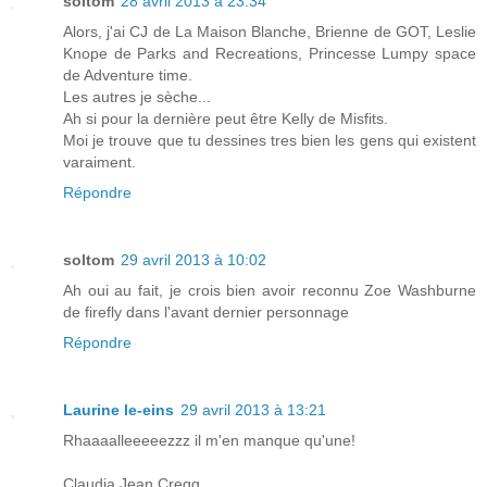
soltom
28 avril 2013 à 23:34
Alors, j'ai CJ de La Maison Blanche, Brienne de GOT, Leslie
Knope de Parks and Recreations, Princesse Lumpy space
de Adventure time.
Les autres je sèche...
Ah si pour la dernière peut être Kelly de Misfits.
Moi je trouve que tu dessines tres bien les gens qui existent
varaiment.
Répondre
soltom
29 avril 2013 à 10:02
Ah oui au fait, je crois bien avoir reconnu Zoe Washburne
de firefly dans l'avant dernier personnage
Répondre
Laurine le-eins
29 avril 2013 à 13:21
Rhaaaalleeeeezzz il m'en manque qu'une!
Claudia Jean Cregg