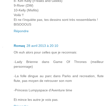
8- Kim Kelly (Freaks and Geeks)
9-River (DW)
10-Kelly (Misfits)
Voilà !!
Et ne t'inquiète pas, tes dessins sont très ressemblants !
BISOOOUS
Répondre
Romaq
28 avril 2013 à 20:10
Oh euh alors pour celles que je reconnais:
-Lady Brienne dans Game Of Thrones (meilleur
personnage)
-La folle dingue au parc dans Parks and recreation, flute
flute, pas moyen de retrouver son nom
-Princess Lumpyspace d'Aventure time
Et mince les autre je vois pas.