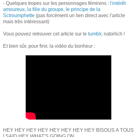
- Quelques tropes sur les personnages féminins :
l'intérêt
amoureux
,
la fille du groupe
,
le principe de la
Sctroumphette
(pas forcément un lien direct avec l'article
mais très intéressant)
Vous pouvez retrouver cet article sur le
tumblr
, natürlich !
Et bien sûr, pour finir, la vidéo du bonheur :
HEY HEY HEY HEY HEY HEY HEY HEY BISOUS A TOUS
I SAID HEY WHAT'S GOING ON