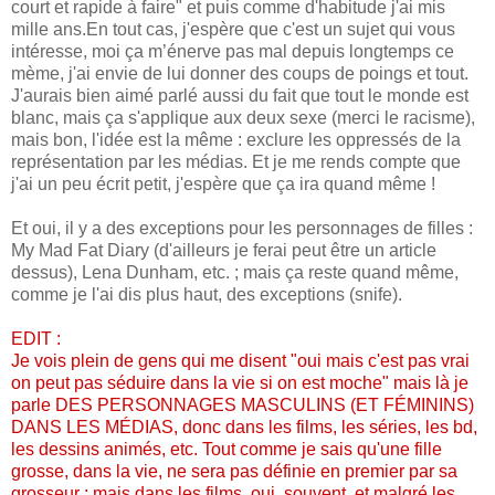
court et rapide à faire" et puis comme d'habitude j'ai mis
mille ans.En tout cas, j'espère que c'est un sujet qui vous
intéresse, moi ça m’énerve pas mal depuis longtemps ce
mème, j'ai envie de lui donner des coups de poings et tout.
J'aurais bien aimé parlé aussi du fait que tout le monde est
blanc, mais ça s'applique aux deux sexe (merci le racisme),
mais bon, l'idée est la même : exclure les oppressés de la
représentation par les médias. Et je me rends compte que
j'ai un peu écrit petit, j'espère que ça ira quand même !
Et oui, il y a des exceptions pour les personnages de filles :
My Mad Fat Diary (d'ailleurs je ferai peut être un article
dessus), Lena Dunham, etc. ; mais ça reste quand même,
comme je l'ai dis plus haut, des exceptions (snife).
EDIT :
Je vois plein de gens qui me disent "oui mais c'est pas vrai
on peut pas séduire dans la vie si on est moche" mais là je
parle DES PERSONNAGES MASCULINS (ET FÉMININS)
DANS LES MÉDIAS, donc dans les films, les séries, les bd,
les dessins animés, etc. Tout comme je sais qu'une fille
grosse, dans la vie, ne sera pas définie en premier par sa
grosseur ; mais dans les films, oui, souvent, et malgré les