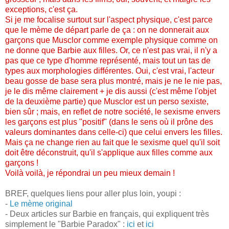
exceptions, c'est ça.
Si je me focalise surtout sur l'aspect physique, c'est parce
que le mème de départ parle de ça : on ne donnerait aux
garçons que Musclor comme exemple physique comme on
ne donne que Barbie aux filles. Or, ce n'est pas vrai, il n'y a
pas que ce type d'homme représenté, mais tout un tas de
types aux morphologies différentes. Oui, c'est vrai, l'acteur
beau gosse de base sera plus montré, mais je ne le nie pas,
je le dis même clairement + je dis aussi (c'est même l'objet
de la deuxième partie) que Musclor est un perso sexiste,
bien sûr ; mais, en reflet de notre société, le sexisme envers
les garçons est plus "positif" (dans le sens où il prône des
valeurs dominantes dans celle-ci) que celui envers les filles.
Mais ça ne change rien au fait que le sexisme quel qu'il soit
doit être déconstruit, qu'il s'applique aux filles comme aux
garçons !
Voilà voilà, je répondrai un peu mieux demain !
BREF, quelques liens pour aller plus loin, youpi :
-
Le mème original
- Deux articles sur Barbie en français, qui expliquent très
simplement le "Barbie Paradox" :
ici
et
ici