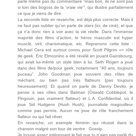
parle même pas du commentaire "mais bon, ils ne sont pas
si loin des bogoss de la 'vraie vie'", qui illustre parfaitement
ce que je viens de dire.
La seconde liste en revanche, est déjà plus correcte. Mais il
ne faut pas oublier qu'on parle de stars (ici, de ciné), et que
ça n'a donc rien à voir avec la vie réelle. Dans l'immense
majorité des films d'action, le héros masculin est hyper
musclé, viril, charismatique, etc. Reprenons cette liste :
Michael Cera est surtout connu pour Scott Pilgrim => rôle
de geek. Eric Elmosnino a été révélé en jouant Gainsbourg,
qui avait lui-même un style bien à lui. Seth Rogen a joué
dans des films de/pour geek, notamment "40 ans, toujours
puceau". John Goodman joue souvent des rôles de
méchant, ou bien pas très flatteurs (pas toujours
heureusement). Et quand on parle de Danny Devito, je
pense à ses rôles dans Batman (Oswald Cobblepot, le
Pingouin, pas vraiment flatteur) et L.A. Confidential, où il
joue Sid Hudgens (Hush Hush), journaliste magouilleur
comme pas permis. Aucun ne joue de rôle franchement
flatteur ou qui fait rêver.
En revanche, un exemple féminin qui réussit dans la
chanson malgré son tour de ventre : Gossip.
Je trouve assez intéressant le fait que tu n'aies pas parlé du