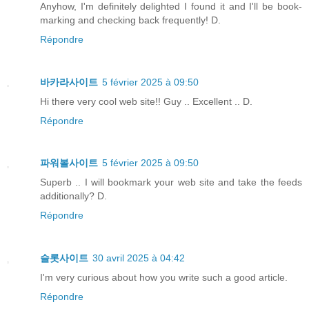
Anyhow, I'm definitely delighted I found it and I'll be book-
marking and checking back frequently! D.
Répondre
바카라사이트
5 février 2025 à 09:50
Hi there very cool web site!! Guy .. Excellent .. D.
Répondre
파워볼사이트
5 février 2025 à 09:50
Superb .. I will bookmark your web site and take the feeds
additionally? D.
Répondre
슬롯사이트
30 avril 2025 à 04:42
I'm very curious about how you write such a good article.
Répondre