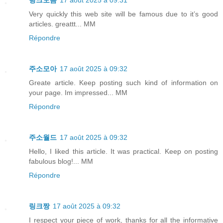
링크모음
17 août 2025 à 09:31
Very quickly this web site will be famous due to it’s good
articles. greattt... MM
Répondre
주소모아
17 août 2025 à 09:32
Greate article. Keep posting such kind of information on
your page. Im impressed... MM
Répondre
주소월드
17 août 2025 à 09:32
Hello, I liked this article. It was practical. Keep on posting
fabulous blog!... MM
Répondre
링크짱
17 août 2025 à 09:32
I respect your piece of work, thanks for all the informative