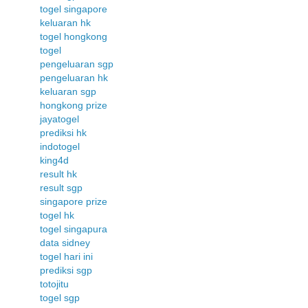
togel singapore
keluaran hk
togel hongkong
togel
pengeluaran sgp
pengeluaran hk
keluaran sgp
hongkong prize
jayatogel
prediksi hk
indotogel
king4d
result hk
result sgp
singapore prize
togel hk
togel singapura
data sidney
togel hari ini
prediksi sgp
totojitu
togel sgp