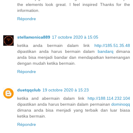
the elements look great. I feel inspired Thanks for the
information.
Répondre
stellamonica889
17 octobre 2020 à 15:05
ketika anda bermain dalam link
http://185.51.35.48
dipastikan anda harus bermain dalam
bandarq
dimana
anda bisa menjadi bandar dan mendapatkan kemenangan
dengan mudah ketika bermain.
Répondre
duetqqclub
19 octobre 2020 à 15:23
ketika and abermain dalam link
http://188.114.232.104
dipastikan anda harus bermain dalam permainan
dominoqq
dimana anda bisa menjadi yang terbaik dan luar biasa
ketika bermain.
Répondre