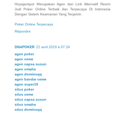
Hoyajackpot Merupakan Agen dan Link Alternatif Resmi
Judi Poker Online Terbaik dan Terpecaya Di Indonesia
Dengan Sistem Keamanan Yang Terjamin.
Poker Online Terpecaya
Répondre
DNAPOKER
22 avril 2019 à 07:24
agen poker
agen ceme
agen capsa susun
agen omaha
agen dominoqq
agen bandar ceme
agen super10
situs poker
situs ceme
situs capsa susun
situs omaha
situs dominoqq