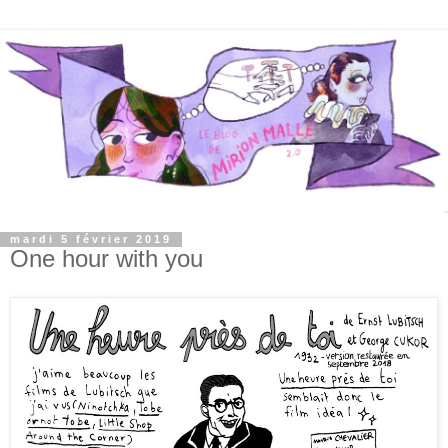
mardi 5 février 2019
One hour with you