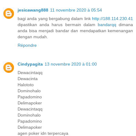
jesicawang888
11 novembre 2020 à 05:54
bagi anda yang bergabung dalam link
http://188.114.230.41
dipastikan anda harus bermain dalam
bandarqq
dimana
anda bisa menjadi bandar dan mendapatkan kemenangan
dengan mudah.
Répondre
Cindypagita
13 novembre 2020 à 01:00
Dewacintaqq
Dewacinta
Halototo
Dominohalo
Papadomino
Delimapoker
Dewacintaqq
Dominohalo
Papadomino
Delimapoker
agen poker idn terpercaya