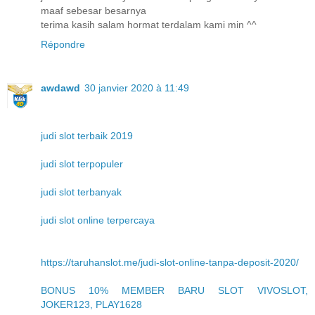
maaf sebesar besarnya
terima kasih salam hormat terdalam kami min ^^
Répondre
awdawd
30 janvier 2020 à 11:49
judi slot terbaik 2019
judi slot terpopuler
judi slot terbanyak
judi slot online terpercaya
https://taruhanslot.me/judi-slot-online-tanpa-deposit-2020/
BONUS 10% MEMBER BARU SLOT VIVOSLOT,
JOKER123, PLAY1628