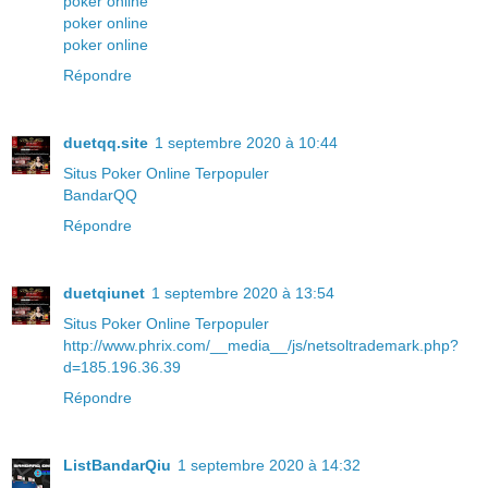
poker online
poker online
poker online
Répondre
duetqq.site
1 septembre 2020 à 10:44
Situs Poker Online Terpopuler
BandarQQ
Répondre
duetqiunet
1 septembre 2020 à 13:54
Situs Poker Online Terpopuler
http://www.phrix.com/__media__/js/netsoltrademark.php?
d=185.196.36.39
Répondre
ListBandarQiu
1 septembre 2020 à 14:32