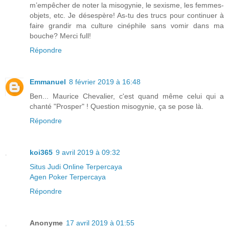
m’empêcher de noter la misogynie, le sexisme, les femmes-
objets, etc. Je désespère! As-tu des trucs pour continuer à
faire grandir ma culture cinéphile sans vomir dans ma
bouche? Merci full!
Répondre
Emmanuel
8 février 2019 à 16:48
Ben... Maurice Chevalier, c'est quand même celui qui a
chanté "Prosper" ! Question misogynie, ça se pose là.
Répondre
koi365
9 avril 2019 à 09:32
Situs Judi Online Terpercaya
Agen Poker Terpercaya
Répondre
Anonyme
17 avril 2019 à 01:55