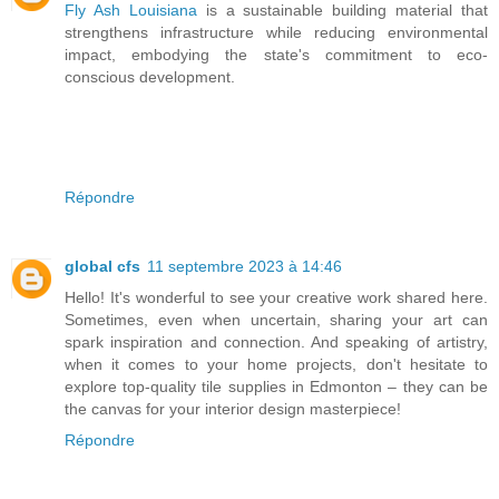
Fly Ash Louisiana
is a sustainable building material that
strengthens infrastructure while reducing environmental
impact, embodying the state's commitment to eco-
conscious development.
Répondre
global cfs
11 septembre 2023 à 14:46
Hello! It's wonderful to see your creative work shared here.
Sometimes, even when uncertain, sharing your art can
spark inspiration and connection. And speaking of artistry,
when it comes to your home projects, don't hesitate to
explore top-quality tile supplies in Edmonton – they can be
the canvas for your interior design masterpiece!
Répondre