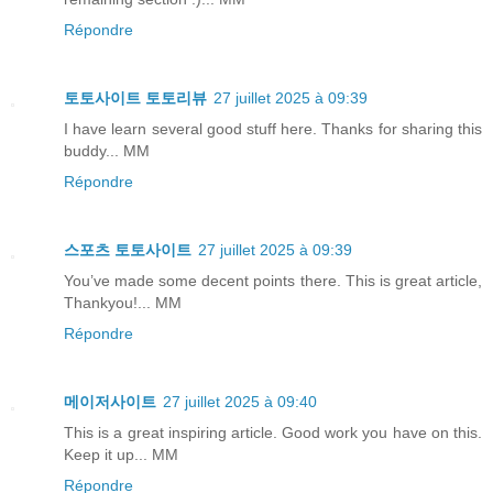
Répondre
토토사이트 토토리뷰
27 juillet 2025 à 09:39
I have learn several good stuff here. Thanks for sharing this
buddy... MM
Répondre
스포츠 토토사이트
27 juillet 2025 à 09:39
You’ve made some decent points there. This is great article,
Thankyou!... MM
Répondre
메이저사이트
27 juillet 2025 à 09:40
This is a great inspiring article. Good work you have on this.
Keep it up... MM
Répondre