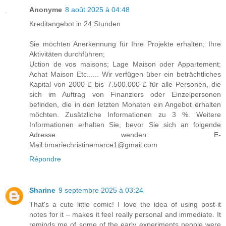
Anonyme
8 août 2025 à 04:48
Kreditangebot in 24 Stunden
Sie möchten Anerkennung für Ihre Projekte erhalten; Ihre
Aktivitäten durchführen;
Uction de vos maisons; Lage Maison oder Appartement;
Achat Maison Etc...... Wir verfügen über ein beträchtliches
Kapital von 2000 £ bis 7.500.000 £ für alle Personen, die
sich im Auftrag von Finanziers oder Einzelpersonen
befinden, die in den letzten Monaten ein Angebot erhalten
möchten. Zusätzliche Informationen zu 3 %. Weitere
Informationen erhalten Sie, bevor Sie sich an folgende
Adresse wenden: E-
Mail:bmariechristinemarce1@gmail.com
Répondre
Sharine
9 septembre 2025 à 03:24
That's a cute little comic! I love the idea of using post-it
notes for it – makes it feel really personal and immediate. It
reminds me of some of the early experiments people were