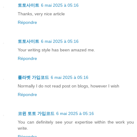
토토사이트
6 mai 2025 à 05:16
Thanks, very nice article
Répondre
토토사이트
6 mai 2025 à 05:16
Your writing style has been amazed me.
Répondre
룰라벳 가입코드
6 mai 2025 à 05:16
Normally I do not read post on blogs, however I wish
Répondre
코윈 토토 가입코드
6 mai 2025 à 05:16
You can definitely see your expertise within the work you
write.
Répondre