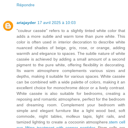
Répondre
ariajayder
17 avril 2025 à 10:03
"couleur cassée" refers to a slightly tinted white color that
adds a more subtle and warm tone than pure white. This
color is often used in interior decoration to describe white
nuanced shades of beige, gris, rose, or orange, adding
warmth and elegance to spaces. The subtle nature of white
cassée is achieved by adding a small amount of a second
pigment to the pure white, offering flexibility in decorating.
Its warm atmosphere complements various sizes and
depths, making it suitable for various spaces. White cassée
can be combined with a wide palette of colors, making it an
excellent choice for monochrome décor or a lively contrast.
White cassée is also suitable for bedrooms, creating a
reposing and romantic atmosphere, perfect for the bedroom
and dreaming room. Complement your bedroom with
simple and elegant furniture like a light wood bed, soft
commode, night tables, molleux tapis, light rails, and
tamized lighting to create a cocoonin atmosphere.
stem cell
eye lifting treatment with copper peptides
Stem cells are