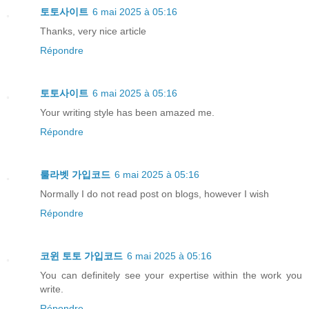
토토사이트
6 mai 2025 à 05:16
Thanks, very nice article
Répondre
토토사이트
6 mai 2025 à 05:16
Your writing style has been amazed me.
Répondre
룰라벳 가입코드
6 mai 2025 à 05:16
Normally I do not read post on blogs, however I wish
Répondre
코윈 토토 가입코드
6 mai 2025 à 05:16
You can definitely see your expertise within the work you
write.
Répondre