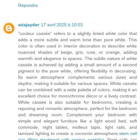
Répondre
ariajayder
17 avril 2025 à 10:03
"couleur cassée" refers to a slightly tinted white color that
adds a more subtle and warm tone than pure white. This
color is often used in interior decoration to describe white
nuanced shades of beige, gris, rose, or orange, adding
warmth and elegance to spaces. The subtle nature of white
cassée is achieved by adding a small amount of a second
pigment to the pure white, offering flexibility in decorating.
Its warm atmosphere complements various sizes and
depths, making it suitable for various spaces. White cassée
can be combined with a wide palette of colors, making it an
excellent choice for monochrome décor or a lively contrast.
White cassée is also suitable for bedrooms, creating a
reposing and romantic atmosphere, perfect for the bedroom
and dreaming room. Complement your bedroom with
simple and elegant furniture like a light wood bed, soft
commode, night tables, molleux tapis, light rails, and
tamized lighting to create a cocoonin atmosphere.
stem cell
eye lifting treatment with copper peptides
Stem cells are