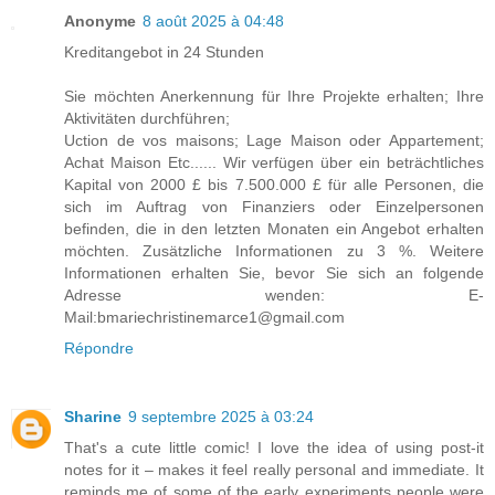
Anonyme
8 août 2025 à 04:48
Kreditangebot in 24 Stunden
Sie möchten Anerkennung für Ihre Projekte erhalten; Ihre
Aktivitäten durchführen;
Uction de vos maisons; Lage Maison oder Appartement;
Achat Maison Etc...... Wir verfügen über ein beträchtliches
Kapital von 2000 £ bis 7.500.000 £ für alle Personen, die
sich im Auftrag von Finanziers oder Einzelpersonen
befinden, die in den letzten Monaten ein Angebot erhalten
möchten. Zusätzliche Informationen zu 3 %. Weitere
Informationen erhalten Sie, bevor Sie sich an folgende
Adresse wenden: E-
Mail:bmariechristinemarce1@gmail.com
Répondre
Sharine
9 septembre 2025 à 03:24
That's a cute little comic! I love the idea of using post-it
notes for it – makes it feel really personal and immediate. It
reminds me of some of the early experiments people were