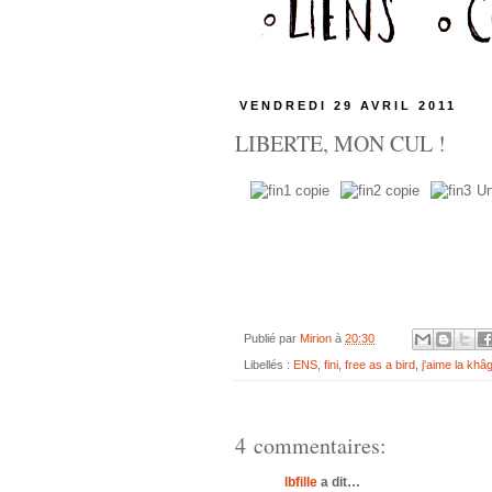
VENDREDI 29 AVRIL 2011
LIBERTE, MON CUL !
Un
Publié par
Mirion
à
20:30
Libellés :
ENS
,
fini
,
free as a bird
,
j'aime la khâ
4 commentaires:
lbfille
a dit…