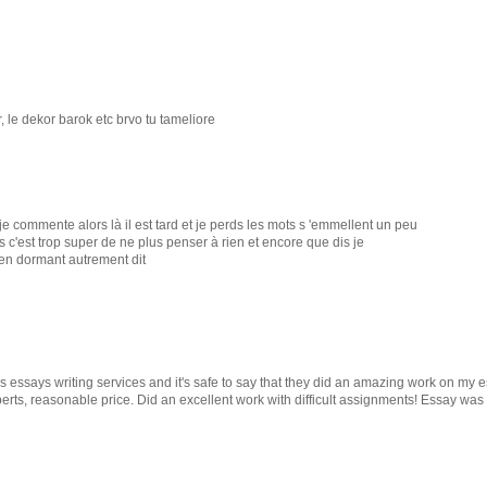
ur, le dekor barok etc brvo tu tameliore
ue je commente alors là il est tard et je perds les mots s 'emmellent un peu
 c'est trop super de ne plus penser à rien et encore que dis je
en dormant autrement dit
is essays writing services and it's safe to say that they did an amazing work on my 
erts, reasonable price. Did an excellent work with difficult assignments! Essay was