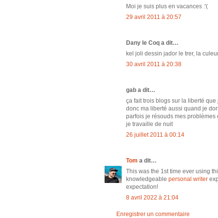
Moi je suis plus en vacances :'(
29 avril 2011 à 20:57
Dany le Coq a dit…
kel joli dessin jador le trer, la cule
30 avril 2011 à 20:38
gab a dit…
ça fait trois blogs sur la liberté q
donc ma liberté aussi quand je dors
parfois je résouds mes problèmes 
je travaille de nuit
26 juillet 2011 à 00:14
Tom
a dit…
This was the 1st time ever using th
knowledgeable
personal writer
exp
expectation!
8 avril 2022 à 21:04
Enregistrer un commentaire