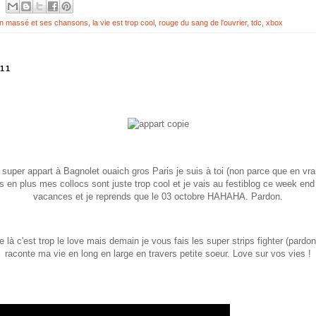
an massé et ses chansons
,
la vie est trop cool
,
rouge du sang de l'ouvrier
,
tdc
,
xbox
11
er appart à Bagnolet ouaich gros Paris je suis à toi (non parce que en vrai
is en plus mes collocs sont juste trop cool et je vais au festiblog ce week end
vacances et je reprends que le 03 octobre HAHAHA. Pardon.
que là c'est trop le love mais demain je vous fais les super strips fighter (par
raconte ma vie en long en large en travers petite soeur. Love sur vos vies !