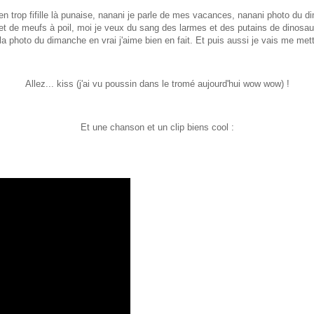
bien trop fifille là punaise, nanani je parle de mes vacances, nanani photo du
 de meufs à poil, moi je veux du sang des larmes et des putains de dinosaure
 la photo du dimanche en vrai j'aime bien en fait. Et puis aussi je vais me met
Allez... kiss (j'ai vu poussin dans le tromé aujourd'hui wow wow) !
Et une chanson et un clip biens cool :