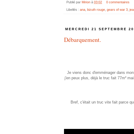
Publié par
Mirion
à
03:02
0 commentaires
Libellés :
ana
,
bizuth rouge
,
gears of war 3
,
je
MERCREDI 21 SEPTEMBRE 20
Débarquement.
Je viens donc d'emménager dans mon sup
j'en peux plus, déjà le truc fait 77m² ma
Bref, c'était un truc vite fait parce 