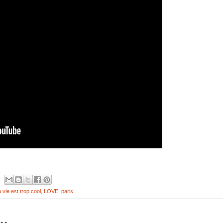
a vie est trop cool
,
LOVE
,
paris