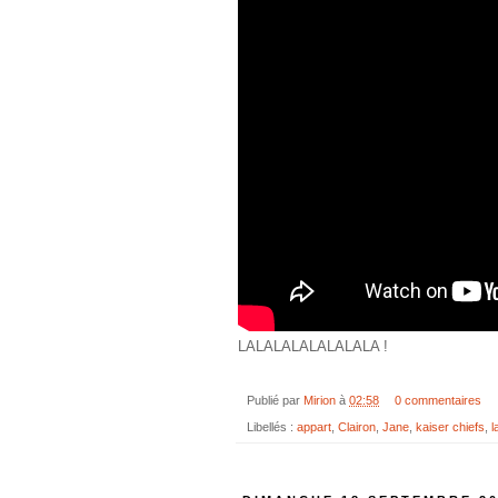
LALALALALALALALA !
Publié par
Mirion
à
02:58
0 commentaires
Libellés :
appart
,
Clairon
,
Jane
,
kaiser chiefs
,
l