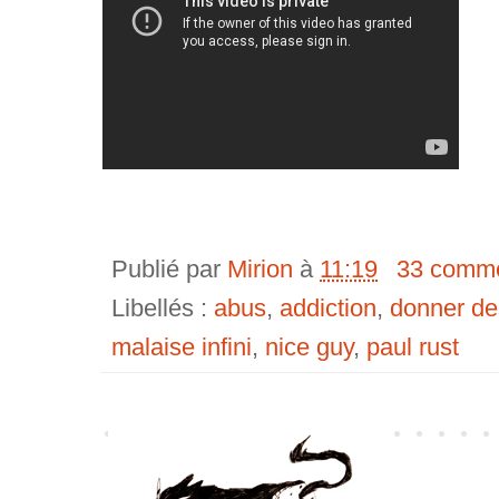
Publié par
Mirion
à
11:19
33 comme
Libellés :
abus
,
addiction
,
donner de
malaise infini
,
nice guy
,
paul rust