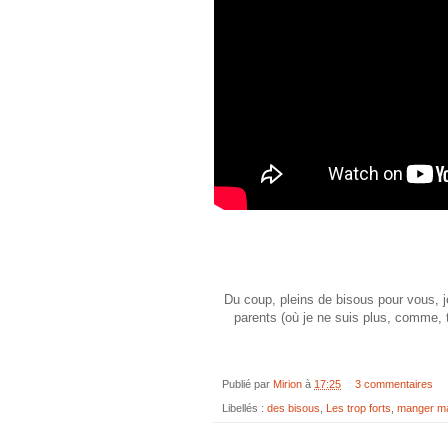
Du coup, pleins de bisous pour vous, je
parents (où je ne suis plus, comme, t
Publié par
Mirion
à
17:25
3 commentaires
Libellés :
des bisous
,
Les trop forts
,
manger m