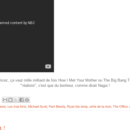
ncez, ça vaut mille milliard de fois How I Met Your Mother ou The Big Bang Th
'"réaliste", c'est que du bonheur, comme dirait Nagui !
poor
,
Les trop forts
,
Michael Scott
,
Pam Beesly
,
Ryan the temp
,
série de la mort
,
The Office
,
t !