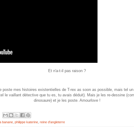
Et n'a-t-il pas raison ?
 poste mes histoires existentielles de T-rex as soon as possible, mais tel un
el le vaillant détective que tu es, tu avais déduit). Mais je les re-dessine (co
dinosaure) et je les poste. Amourlove !
a banane
,
philippe katerine
,
reine d'angleterre