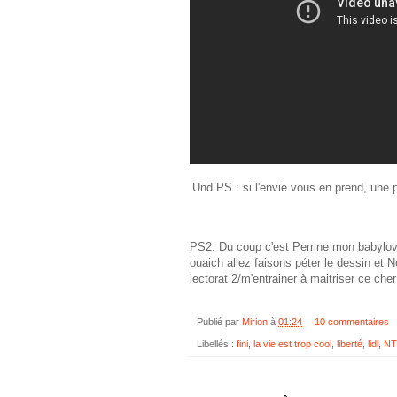
Und PS : si l'envie vous en prend, une pe
PS2: Du coup c'est Perrine mon babylove
ouaich allez faisons péter le dessin et 
lectorat 2/m'entrainer à maitriser ce c
Publié par
Mirion
à
01:24
10 commentaires
Libellés :
fini
,
la vie est trop cool
,
liberté
,
lidl
,
N