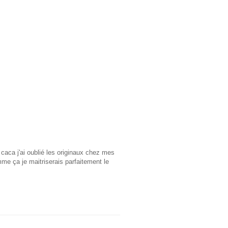
 caca j'ai oublié les originaux chez mes
mme ça je maitriserais parfaitement le