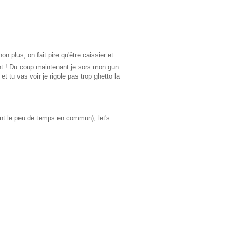
n plus, on fait pire qu'être caissier et
nt ! Du coup maintenant je sors mon gun
et tu vas voir je rigole pas trop ghetto la
ant le peu de temps en commun), let's