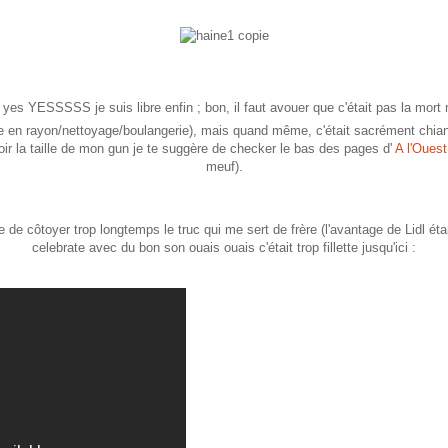
yes YESSSSS je suis libre enfin ; bon, il faut avouer que c'était pas la mort no
e en rayon/nettoyage/boulangerie), mais quand même, c'était sacrément chia
 voir la taille de mon gun je te suggère de checker le bas des pages d'
A l'Ouest
meuf).
de côtoyer trop longtemps le truc qui me sert de frère (l'avantage de Lidl ét
celebrate avec du bon son ouais ouais c'était trop fillette jusqu'ici :