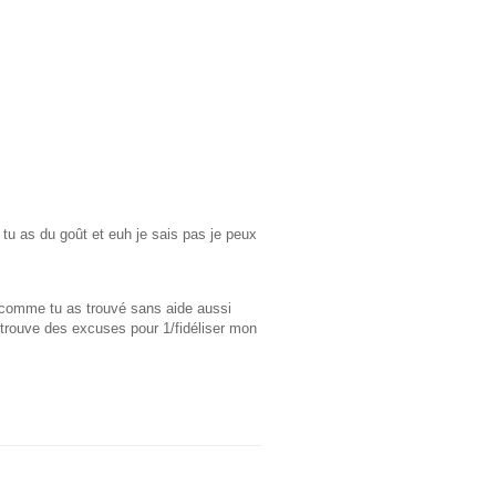
e tu as du goût et euh je sais pas je peux
e comme tu as trouvé sans aide aussi
e trouve des excuses pour 1/fidéliser mon