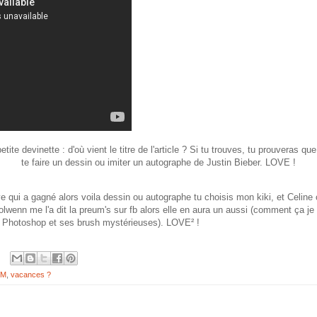
tite devinette : d'où vient le titre de l'article ? Si tu trouves, tu prouveras qu
te faire un dessin ou imiter un autographe de Justin Bieber. LOVE !
 qui a gagné alors voila dessin ou autographe tu choisis mon kiki, et Celin
Nolwenn me l'a dit la preum's sur fb alors elle en aura un aussi (comment ça j
her Photoshop et ses brush mystérieuses). LOVE² !
TM
,
vacances ?