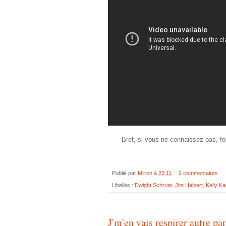
Bref, si vous ne connaissez pas, fo
Publié par
Mirion
à
23:11
2 commentaires
Libellés :
Dwight Schrute
,
Jim Halpert
,
Kelly Ka
J'm'en vais respirer autre par