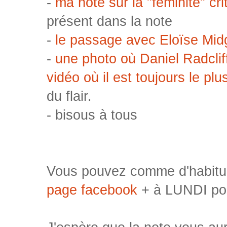
-
ma note sur la "féminité" cri
présent dans la note
-
le passage avec Eloïse Mid
-
une photo où Daniel Radcli
vidéo où il est toujours le pl
du flair.
- bisous à tous
Vous pouvez comme d'habitud
page facebook
+ à LUNDI po