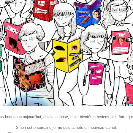
as beaucoup aujourd'hui, ohlala la loose, mais bientôt je reviens plus forte q
Sinon cette semaine je me suis acheté un nouveau carnet.