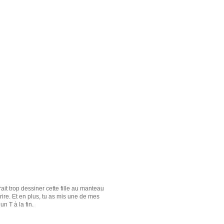
ait trop dessiner cette fille au manteau
 rire. Et en plus, tu as mis une de mes
n T à la fin.