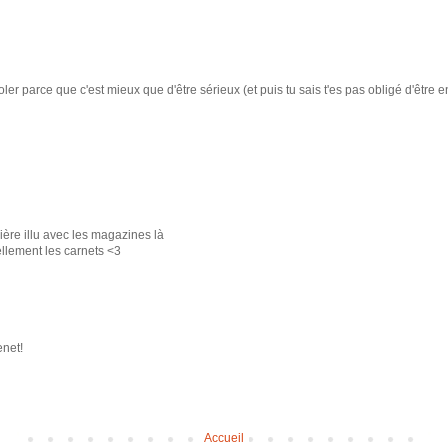
oler parce que c'est mieux que d'être sérieux (et puis tu sais t'es pas obligé d'être
ière illu avec les magazines là
tellement les carnets <3
enet!
Accueil