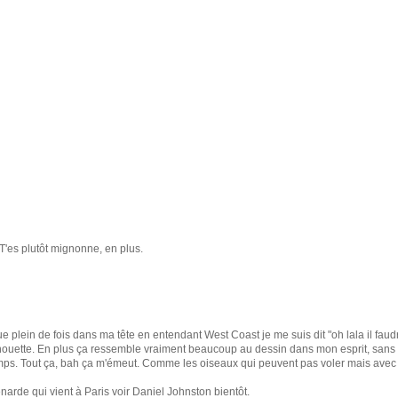
 T'es plutôt mignonne, en plus.
e plein de fois dans ma tête en entendant West Coast je me suis dit "oh lala il faudr
trop chouette. En plus ça ressemble vraiment beaucoup au dessin dans mon esprit, sans
ps. Tout ça, bah ça m'émeut. Comme les oiseaux qui peuvent pas voler mais avec u
narde qui vient à Paris voir Daniel Johnston bientôt.