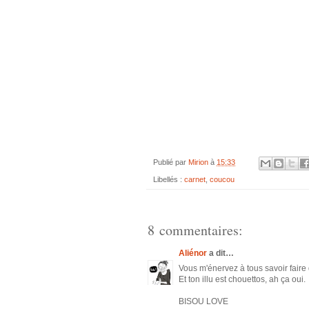
Publié par
Mirion
à
15:33
Libellés :
carnet
,
coucou
8 commentaires:
Aliénor
a dit…
Vous m'énervez à tous savoir faire d
Et ton illu est chouettos, ah ça oui.
BISOU LOVE