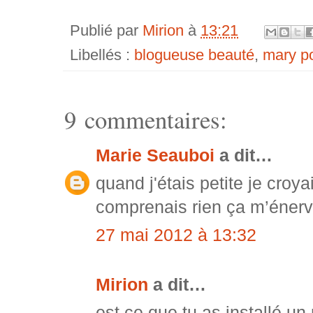
Publié par
Mirion
à
13:21
Libellés :
blogueuse beauté
,
mary p
9 commentaires:
Marie Seauboi
a dit…
quand j'étais petite je croya
comprenais rien ça m’énerv
27 mai 2012 à 13:32
Mirion
a dit…
est ce que tu as installé u