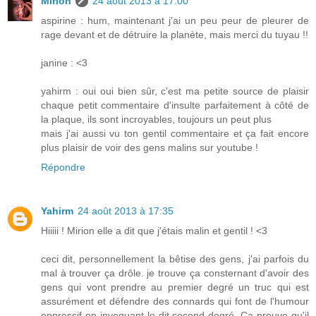
Mirion
24 août 2013 à 17:00
aspirine : hum, maintenant j'ai un peu peur de pleurer de
rage devant et de détruire la planète, mais merci du tuyau !!
janine : <3
yahirm : oui oui bien sûr, c'est ma petite source de plaisir
chaque petit commentaire d'insulte parfaitement à côté de
la plaque, ils sont incroyables, toujours un peut plus
mais j'ai aussi vu ton gentil commentaire et ça fait encore
plus plaisir de voir des gens malins sur youtube !
Répondre
Yahirm
24 août 2013 à 17:35
Hiiiii ! Mirion elle a dit que j'étais malin et gentil ! <3
ceci dit, personnellement la bêtise des gens, j'ai parfois du
mal à trouver ça drôle. je trouve ça consternant d'avoir des
gens qui vont prendre au premier degré un truc qui est
assurément et défendre des connards qui font de l'humour
oppressif en invoquant le dit second degré. Ça prouve qu'il