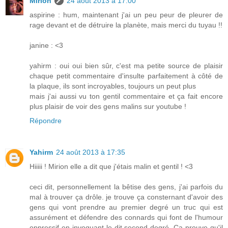
Mirion
24 août 2013 à 17:00
aspirine : hum, maintenant j'ai un peu peur de pleurer de
rage devant et de détruire la planète, mais merci du tuyau !!
janine : <3
yahirm : oui oui bien sûr, c'est ma petite source de plaisir
chaque petit commentaire d'insulte parfaitement à côté de
la plaque, ils sont incroyables, toujours un peut plus
mais j'ai aussi vu ton gentil commentaire et ça fait encore
plus plaisir de voir des gens malins sur youtube !
Répondre
Yahirm
24 août 2013 à 17:35
Hiiiii ! Mirion elle a dit que j'étais malin et gentil ! <3
ceci dit, personnellement la bêtise des gens, j'ai parfois du
mal à trouver ça drôle. je trouve ça consternant d'avoir des
gens qui vont prendre au premier degré un truc qui est
assurément et défendre des connards qui font de l'humour
oppressif en invoquant le dit second degré. Ça prouve qu'il