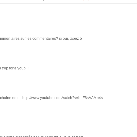
mmentaires sur les commentaires? si oui, tapez 5
s trop forte youpi !
 prochaine note : http://www.youtube.com/watch?v=bLF6sAAMb4s