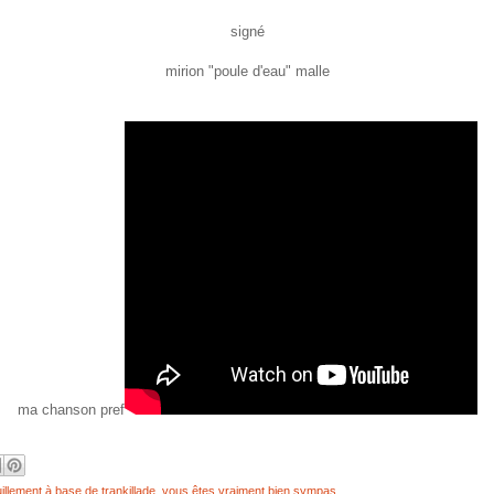
signé
mirion "poule d'eau" malle
ma chanson pref
illement à base de trankillade
,
vous êtes vraiment bien sympas