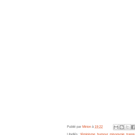
Publié par
Mirion
à
19:22
Libellés :
féminisme
,
humour
,
misogynie
,
tranqu