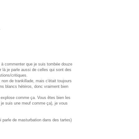
et à commenter que je suis tombée douze
 là je parle aussi de celles qui sont des
tions/critiques.
on de trankillade, mais c'était toujours
rçons blancs hétéros, donc vraiment bien
 ça explose comme ça. Vous êtes bien les
s, je suis une meuf comme ça), je vous
.
i parle de masturbation dans des tartes)