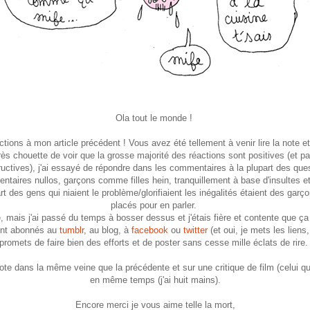
Ola tout le monde !
ns à mon article précédent ! Vous avez été tellement à venir lire la note 
s chouette de voir que la grosse majorité des réactions sont positives (et par
ructives), j'ai essayé de répondre dans les commentaires à la plupart des ques
ires nullos, garçons comme filles hein, tranquillement à base d'insultes et n
art des gens qui niaient le problème/glorifiaient les inégalités étaient des ga
placés pour en parler.
e, mais j'ai passé du temps à bosser dessus et j'étais fière et contente que
sont abonnés au
tumblr
, au blog, à
facebook
ou
twitter
(et oui, je mets les lien
promets de faire bien des efforts et de poster sans cesse mille éclats de rire
e dans la même veine que la précédente et sur une critique de film (celui qu
en même temps (j'ai huit mains).
Encore merci je vous aime telle la mort,