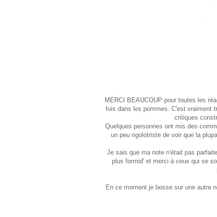
MERCI BEAUCOUP pour toutes les réactio
fois dans les pommes. C'est vraiment trè
critiques const
Quelques personnes ont mis des commenta
un peu rigolotriste de voir que la plup
Je sais que ma note n'était pas parfait
plus formid' et merci à ceux qui se 
En ce moment je bosse sur une autre not