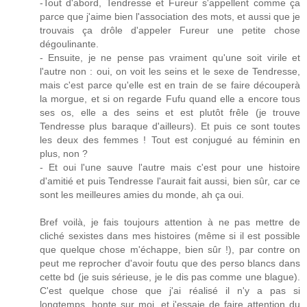
-Tout d'abord, Tendresse et Fureur s'appellent comme ça
parce que j'aime bien l'association des mots, et aussi que je
trouvais ça drôle d'appeler Fureur une petite chose
dégoulinante.
- Ensuite, je ne pense pas vraiment qu'une soit virile et
l'autre non : oui, on voit les seins et le sexe de Tendresse,
mais c'est parce qu'elle est en train de se faire découperà
la morgue, et si on regarde Fufu quand elle a encore tous
ses os, elle a des seins et est plutôt frêle (je trouve
Tendresse plus baraque d'ailleurs). Et puis ce sont toutes
les deux des femmes ! Tout est conjugué au féminin en
plus, non ?
- Et oui l'une sauve l'autre mais c'est pour une histoire
d'amitié et puis Tendresse l'aurait fait aussi, bien sûr, car ce
sont les meilleures amies du monde, ah ça oui.
Bref voilà, je fais toujours attention à ne pas mettre de
cliché sexistes dans mes histoires (même si il est possible
que quelque chose m'échappe, bien sûr !), par contre on
peut me reprocher d'avoir foutu que des perso blancs dans
cette bd (je suis sérieuse, je le dis pas comme une blague).
C'est quelque chose que j'ai réalisé il n'y a pas si
longtemps, honte sur moi, et j'essaie de faire attention du