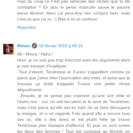
mais du coup ce n'est pas véhiculer des clichés que tu dis
combattre ? En plus le perso masculin sauve le pauvre
perso féminin. Alors j'ai peut-être rien compris hein, mais
c'est ce que j'ai vu. :) Bise à toi et continue.
Répondre
Mirion
18 février 2015 à 00:15
Ah ! Mince ! Haha !
Hum, je ne suis pas trop d'accord avec tes arguments alors
je vais essayer d'expliquer :
-Tout d'abord, Tendresse et Fureur s'appellent comme ça
parce que j'aime bien l'association des mots, et aussi que je
trouvais ça drôle d'appeler Fureur une petite chose
dégoulinante.
- Ensuite, je ne pense pas vraiment qu'une soit virile et
l'autre non : oui, on voit les seins et le sexe de Tendresse,
mais c'est parce qu'elle est en train de se faire découperà
la morgue, et si on regarde Fufu quand elle a encore tous
ses os, elle a des seins et est plutôt frêle (je trouve
Tendresse plus baraque d'ailleurs). Et puis ce sont toutes
les deux des femmes ! Tout est conjugué au féminin en