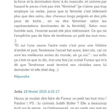
la force et la domination donc à du masculin, et comme par
hasard le perso n'est pas très "féminisé" (je n'aime pas trop
employer ce verbe, parce que la féminité c'est tellement
plus que des seins, des cheveux longs peignés et des jolis
yeux de biche... on va dire féminiser selon les
représentations dominantes de la féminité). Selon mon
humble avis, l'inverse aurait été plus intéressant. Ce qui ne
t'empêche pas de faire de tendresse un petit tas tout mou.
:)
"Et oui l'une sauve l'autre mais c'est pour une histoire
d'amitié et puis Tendresse l'aurait fait aussi, bien sûr, car ce
sont les meilleures amies du monde, ah ça oui." : oui enfin
ça c'est ce que tu dis, moi une fois j'ai croisé Fureur qui m'a
dit que Tendresse avait terminé ses céréales sans lui
demander et elle était deg. :)
Répondre
Julia
18 février 2015 à 01:17
Heuuu je voulais dire faire de Fureur un petit tas tout mou !
Pardon ! PS : tu connais Judith Butler ? Elle a beaucoup
écrit sur le genre, ça t'intéresserait, on en parle pas mal en