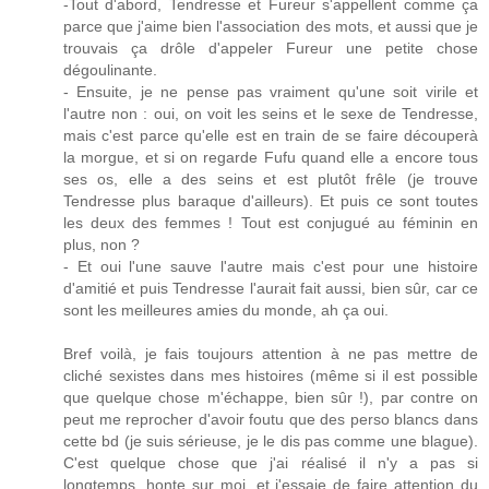
-Tout d'abord, Tendresse et Fureur s'appellent comme ça
parce que j'aime bien l'association des mots, et aussi que je
trouvais ça drôle d'appeler Fureur une petite chose
dégoulinante.
- Ensuite, je ne pense pas vraiment qu'une soit virile et
l'autre non : oui, on voit les seins et le sexe de Tendresse,
mais c'est parce qu'elle est en train de se faire découperà
la morgue, et si on regarde Fufu quand elle a encore tous
ses os, elle a des seins et est plutôt frêle (je trouve
Tendresse plus baraque d'ailleurs). Et puis ce sont toutes
les deux des femmes ! Tout est conjugué au féminin en
plus, non ?
- Et oui l'une sauve l'autre mais c'est pour une histoire
d'amitié et puis Tendresse l'aurait fait aussi, bien sûr, car ce
sont les meilleures amies du monde, ah ça oui.
Bref voilà, je fais toujours attention à ne pas mettre de
cliché sexistes dans mes histoires (même si il est possible
que quelque chose m'échappe, bien sûr !), par contre on
peut me reprocher d'avoir foutu que des perso blancs dans
cette bd (je suis sérieuse, je le dis pas comme une blague).
C'est quelque chose que j'ai réalisé il n'y a pas si
longtemps, honte sur moi, et j'essaie de faire attention du