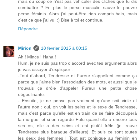
mais du coup ce n'est pas véhiculer des clichés que tu dis
combattre ? En plus le perso masculin sauve le pauvre
perso féminin. Alors j'ai peut-être rien compris hein, mais
c'est ce que j'ai vu. :) Bise à toi et continue.
Répondre
Mirion
18 février 2015 à 00:15
Ah ! Mince ! Haha !
Hum, je ne suis pas trop d'accord avec tes arguments alors
je vais essayer d'expliquer :
-Tout d'abord, Tendresse et Fureur s'appellent comme ça
parce que j'aime bien l'association des mots, et aussi que je
trouvais ça drôle d'appeler Fureur une petite chose
dégoulinante.
- Ensuite, je ne pense pas vraiment qu'une soit virile et
l'autre non : oui, on voit les seins et le sexe de Tendresse,
mais c'est parce qu'elle est en train de se faire découperà
la morgue, et si on regarde Fufu quand elle a encore tous
ses os, elle a des seins et est plutôt frêle (je trouve
Tendresse plus baraque d'ailleurs). Et puis ce sont toutes
les deux des femmes ! Tout est conjugué au féminin en