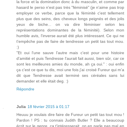
la force et la domination donc à du masculin, et comme par
hasard le perso n'est pas très "féminisé" (je n'aime pas trop
employer ce verbe, parce que la féminité c'est tellement
plus que des seins, des cheveux longs peignés et des jolis
yeux de biche... on va dire féminiser selon les
représentations dominantes de la féminité). Selon mon
humble avis, l'inverse aurait été plus intéressant. Ce qui ne
t'empêche pas de faire de tendresse un petit tas tout mou.
:)
"Et oui l'une sauve l'autre mais c'est pour une histoire
d'amitié et puis Tendresse l'aurait fait aussi, bien sûr, car ce
sont les meilleures amies du monde, ah ça oui." : oui enfin
ça c'est ce que tu dis, moi une fois j'ai croisé Fureur qui m'a
dit que Tendresse avait terminé ses céréales sans lui
demander et elle était deg. :)
Répondre
Julia
18 février 2015 à 01:17
Heuuu je voulais dire faire de Fureur un petit tas tout mou !
Pardon ! PS : tu connais Judith Butler ? Elle a beaucoup
écrit sur le genre, ça t'intéresserait, on en parle pas mal en