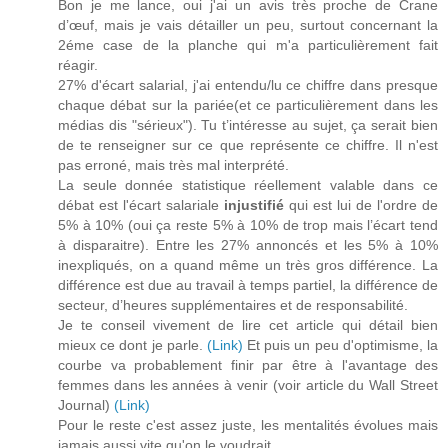
Bon je me lance, oui j'ai un avis très proche de Crane
d’œuf, mais je vais détailler un peu, surtout concernant la
2éme case de la planche qui m'a particulièrement fait
réagir.
27% d'écart salarial, j'ai entendu/lu ce chiffre dans presque
chaque débat sur la pariée(et ce particulièrement dans les
médias dis "sérieux"). Tu t’intéresse au sujet, ça serait bien
de te renseigner sur ce que représente ce chiffre. Il n'est
pas erroné, mais très mal interprété.
La seule donnée statistique réellement valable dans ce
débat est l'écart salariale
injustifié
qui est lui de l'ordre de
5% à 10% (oui ça reste 5% à 10% de trop mais l’écart tend
à disparaitre). Entre les 27% annoncés et les 5% à 10%
inexpliqués, on a quand même un très gros différence. La
différence est due au travail à temps partiel, la différence de
secteur, d’heures supplémentaires et de responsabilité.
Je te conseil vivement de lire cet article qui détail bien
mieux ce dont je parle.
(Link)
Et puis un peu d'optimisme, la
courbe va probablement finir par être à l'avantage des
femmes dans les années à venir (voir article du Wall Street
Journal)
(Link)
Pour le reste c'est assez juste, les mentalités évolues mais
jamais aussi vite qu'on le voudrait.