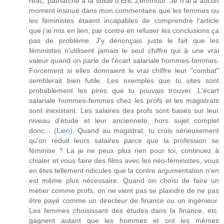
réac, patriarche à la solde d'Éric Zemmour. Je n'ai à aucun
moment insinué dans mon commentaire que les femmes ou
les féministes étaient incapables de comprendre l'article
que j'ai mis en lien, par contre en refuser les conclusions ça
pas de problème. J'y dénonçais juste le fait que les
féministes n'utilisent jamais le seul chiffre qui à une vrai
valeur quand on parle de l'écart salariale hommes-femmes.
Forcement si elles donnaient le vrai chiffre leur "combat"
semblerait bien futile. Les exemples que tu sites sont
probablement les pires que tu pouvais trouver. L'écart
salariale hommes-femmes chez les profs et les magistrats
sont inexistant. Les salaires des profs sont basés sur leur
niveau d'étude et leur ancienneté, hors sujet complet
donc...
(Lien)
. Quand au magistrat, tu crois sérieusement
qu'on réduit leurs salaires parce que la profession se
féminise ? La je ne peux plus rien pour toi, continuez à
chialer et vous faire des films avec les néo-féministes, vous
en êtes tellement ridicules que la contre argumentation n'en
est même plus nécessaire. Quand on choisi de faire un
métier comme profs, on ne vient pas se plaindre de ne pas
être payé comme un directeur de finance ou un ingénieur.
Les femmes choisissant des études dans la finance, etc.
gagnent autant que les hommes et ont les mêmes