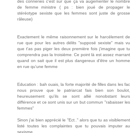
des conneries c'est sur que ça va augementer le nombre
de femme ministre ( ps : bien joué de propager le
stéréotype sexiste que les femmes sont juste de grosse
râleuse)
Exactement le même raisonnement sur le harcélement de
rue que pour les autres délits "supposé sexiste" mais vu
que t'as pas piger les deux première fois j'imagine que tu
comprendra pas la troisième. Ce point là est assez marrant
quand on sait que il est plus dangereux d'être un homme
en rue qu'une femme
Education : bah ouais, la forte majorité de filles dans les fac
nous prouve que le patriarcat fais bien son boulot,
heureusement qu'ils se sont allié nonobstant leurs
différence et ce sont unis sur un but commun "rabaisser les
femmes"
Sinon j'ai bien apprécié le "Ect.." alors que tu as visiblement
listé toutes les complaintes que tu pouvais imputer au
sexisme.