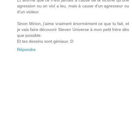
Et affirme que ce n'est jamais à cause de la victime qu'une
agression ou un viol a leu, mais à cause d'un agresseur ou
d'un violeur.
Sinon Mirion, j'aime vraiment énormément ce que tu fait, et
je vais faire découvrir Steven Universe à mon petit frère dès
que possible.
Et tes dessins sont géniaux :D
Répondre