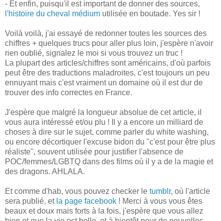
- Et enfin, puisqu'il est important de donner des sources,
l'histoire du cheval médium
utilisée en boutade. Yes sir !
Voilà voilà, j'ai essayé de redonner toutes les sources des
chiffres + quelques trucs pour aller plus loin, j'espère n'avoir
rien oublié, signalez le moi si vous trouvez un truc !
La plupart des articles/chiffres sont américains, d'où parfois
peut être des traductions maladroites, c'est toujours un peu
ennuyant mais c'est vraiment un domaine où il est dur de
trouver des info correctes en France.
J'espère que malgré la longueur absolue de cet article, il
vous aura intéressé et/ou plu ! Il y a encore un milliard de
choses à dire sur le sujet, comme parler du white washing,
ou encore décortiquer l'excuse bidon du "c'est pour être plus
réaliste", souvent utilisée pour justifier l'absence de
POC/femmes/LGBTQ dans des films où il y a de la magie et
des dragons. AHLALA.
Et comme d'hab, vous pouvez checker le
tumblr
, où l'article
sera publié, et
la page facebook
! Merci à vous vous êtes
beaux et doux mais forts à la fois, j'espère que vous allez
bien et que la vie est belle, et à bientôt pour de nouvelles