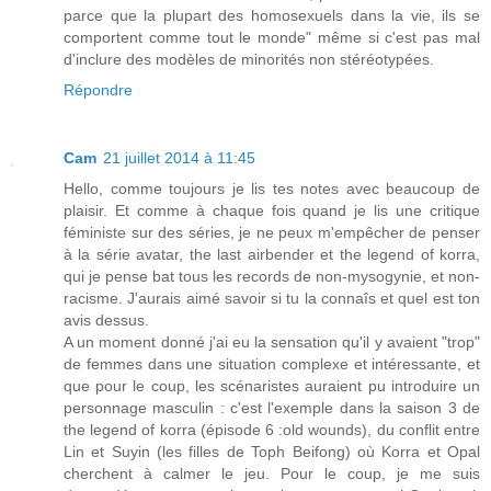
parce que la plupart des homosexuels dans la vie, ils se
comportent comme tout le monde" même si c'est pas mal
d'inclure des modèles de minorités non stéréotypées.
Répondre
Cam
21 juillet 2014 à 11:45
Hello, comme toujours je lis tes notes avec beaucoup de
plaisir. Et comme à chaque fois quand je lis une critique
féministe sur des séries, je ne peux m'empêcher de penser
à la série avatar, the last airbender et the legend of korra,
qui je pense bat tous les records de non-mysogynie, et non-
racisme. J'aurais aimé savoir si tu la connaîs et quel est ton
avis dessus.
A un moment donné j'ai eu la sensation qu'il y avaient "trop"
de femmes dans une situation complexe et intéressante, et
que pour le coup, les scénaristes auraient pu introduire un
personnage masculin : c'est l'exemple dans la saison 3 de
the legend of korra (épisode 6 :old wounds), du conflit entre
Lin et Suyin (les filles de Toph Beifong) où Korra et Opal
cherchent à calmer le jeu. Pour le coup, je me suis