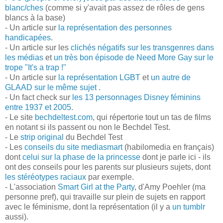
blanc/ches
(comme si y'avait pas assez de rôles de gens
blancs à la base)
- Un article sur
la représentation des personnes
handicapées
.
- Un article sur les
clichés négatifs sur les transgenres dans
les médias
et
un très bon épisode de Need More Gay sur le
trope "It's a trap !"
- Un article sur
la représentation LGBT
et
un autre de
GLAAD sur le même sujet
.
- Un fact check sur
les 13 personnages Disney féminins
entre 1937 et 2005
.
- Le site
bechdeltest.com
, qui répertorie tout un tas de films
en notant si ils passent ou non le Bechdel Test.
- Le
strip original
du Bechdel Test
- Les
conseils du site mediasmart
(habilomedia en français)
dont
celui sur la phase de la princesse
dont je parle ici - ils
ont des conseils pour les parents sur plusieurs sujets, dont
les stéréotypes raciaux
par exemple.
- L'association
Smart Girl at the Party
, d'Amy Poehler (ma
personne pref), qui travaille sur plein de sujets en rapport
avec le féminisme, dont la représentation (il y a
un tumblr
aussi).