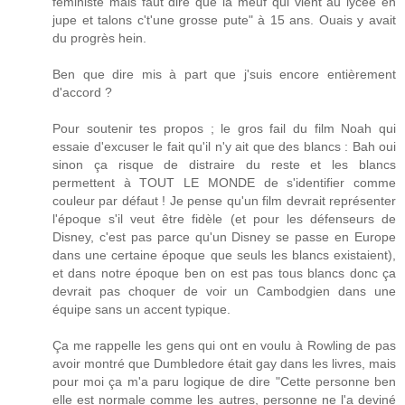
féministe mais faut dire que la meuf qui vient au lycée en
jupe et talons c't'une grosse pute" à 15 ans. Ouais y avait
du progrès hein.
Ben que dire mis à part que j'suis encore entièrement
d'accord ?
Pour soutenir tes propos ; le gros fail du film Noah qui
essaie d'excuser le fait qu'il n'y ait que des blancs : Bah oui
sinon ça risque de distraire du reste et les blancs
permettent à TOUT LE MONDE de s'identifier comme
couleur par défaut ! Je pense qu'un film devrait représenter
l'époque s'il veut être fidèle (et pour les défenseurs de
Disney, c'est pas parce qu'un Disney se passe en Europe
dans une certaine époque que seuls les blancs existaient),
et dans notre époque ben on est pas tous blancs donc ça
devrait pas choquer de voir un Cambodgien dans une
équipe sans un accent typique.
Ça me rappelle les gens qui ont en voulu à Rowling de pas
avoir montré que Dumbledore était gay dans les livres, mais
pour moi ça m'a paru logique de dire "Cette personne ben
elle est normale comme les autres, personne ne l'a deviné