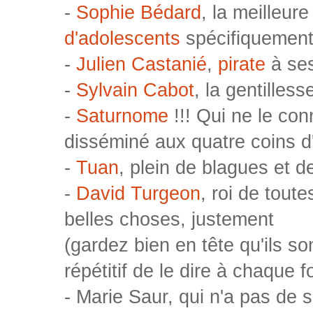
-
Sophie Bédard
, la meilleur
d'adolescents
spécifiquemen
-
Julien Castanié
,
pirate
à ses
-
Sylvain Cabot
, la gentilless
-
Saturnome
!!! Qui ne le conn
disséminé aux quatre coins d'
-
Tuan
, plein de blagues et d
-
David Turgeon
, roi de tout
belles choses, justement
(gardez bien en tête qu'ils so
répétitif de le dire à chaque f
- Marie Saur, qui n'a pas de s