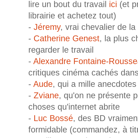
lire un bout du travail
ici
(et p
librairie et achetez tout)
-
Jéremy
, vrai chevalier de la
-
Catherine Genest
, la plus 
regarder le travail
-
Alexandre Fontaine-Rouss
critiques cinéma cachés dans
-
Aude
, qui a mille anecdotes 
-
Zviane
, qu'on ne présente p
choses qu'internet abrite
-
Luc Bossé
, des BD vraimen
formidable (commandez, à titr