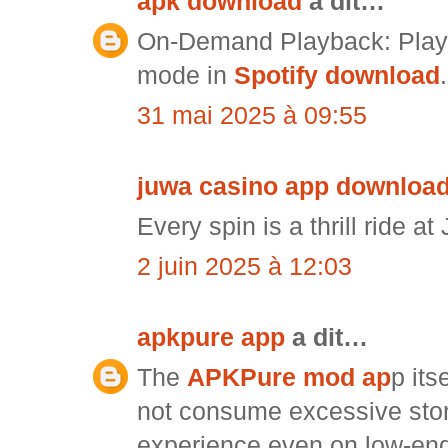
apk download
a dit…
On-Demand Playback: Play a
mode in
Spotify download
.
31 mai 2025 à 09:55
juwa casino app download
Every spin is a thrill ride a
2 juin 2025 à 12:03
apkpure app
a dit…
The
APKPure mod ap
p its
not consume excessive stor
experience even on low-end