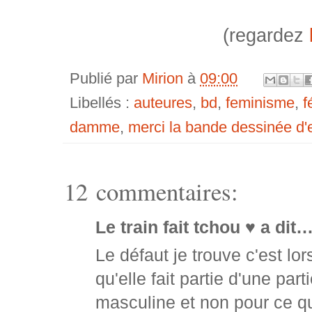
(regardez
Publié par
Mirion
à
09:00
Libellés :
auteures
,
bd
,
feminisme
,
f
damme
,
merci la bande dessinée d'ex
12 commentaires:
Le train fait tchou ♥ a dit
Le défaut je trouve c'est lo
qu'elle fait partie d'une pa
masculine et non pour ce qu'