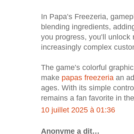
In Papa's Freezeria, gamepl
blending ingredients, adding
you progress, you'll unlock 
increasingly complex custo
The game's colorful graphi
make
papas freezeria
an add
ages. With its simple contr
remains a fan favorite in th
10 juillet 2025 à 01:36
Anonyme a dit…