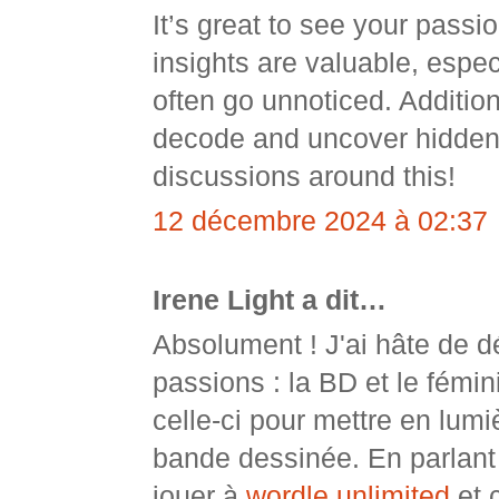
It’s great to see your pass
insights are valuable, espec
often go unnoticed. Additiona
decode and uncover hidden g
discussions around this!
12 décembre 2024 à 02:37
Irene Light a dit…
Absolument ! J'ai hâte de d
passions : la BD et le fémin
celle-ci pour mettre en lum
bande dessinée. En parlan
jouer à
wordle unlimited
et 