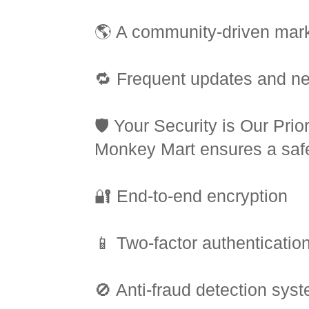
🌎 A community-driven mar
🔁 Frequent updates and n
🛡️ Your Security is Our Prior
Monkey Mart ensures a safe
🔐 End-to-end encryption
📱 Two-factor authenticatio
🚫 Anti-fraud detection sys