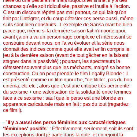
mère ou une petite amie mais toujours féminine, il y a des
chances qu'elle soit ridiculisée, passive et inutile à l'action.
C'est un discours répété pas mal partout, ce qui fait qu'on
finit par l'intégrer, et du coup détester ces perso aussi, même
si ils sont bien construits. L'exemple de Sansa marche bien
parce que, même si la dernière saison fait n'importe quoi,
avant ça on a vu un personnage complexe et intéressant se
construire devant nous, on l'a vu évoluer et la série nous
donnait des indices comme quoi elle avait enfin compris le
jeu à la dernière saison (avant de tout gâcher en la faisant
stagner dans la passivité) ; pourtant, les spectateurs la
détestent souvent plus que les méchants, malgré sa bonne
construction. Ou on peut prendre le film Legally Blonde : il
est présenté comme un film nunuche, "de fifille", pas du bon
cinéma, etc etc ; alors que c'est une critique très pertinente
du sexisme + une valorisation de la solidarité entre femmes
face à ce sexisme ; sauf que le perso est une blonde en
apparence caricaturale mais en fait : pas du tout (regardez
ce film !).
- "
Il y a aussi des perso féminins aux caractéristiques
'féminines' positifs
" : Effectivement, seulement, soit ils sont
les exceptions dont je parle dans la note, et on rejoint la