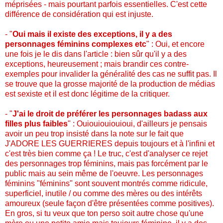
méprisées - mais pourtant parfois essentielles. C'est cette
différence de considération qui est injuste.
- "
Oui mais il existe des exceptions, il y a des
personnages féminins complexes etc
" : Oui, et encore
une fois je le dis dans l'article : bien sûr qu'il y a des
exceptions, heureusement ; mais brandir ces contre-
exemples pour invalider la généralité des cas ne suffit pas. Il
se trouve que la grosse majorité de la production de médias
est sexiste et il est donc légitime de la critiquer.
- "
J'ai le droit de préférer les personnages badass aux
filles plus faibles
" : Ouiouiouiouioui, d'ailleurs je pensais
avoir un peu trop insisté dans la note sur le fait que
J'ADORE LES GUERRIERES depuis toujours et à l'infini et
c'est très bien comme ça ! Le truc, c'est d'analyser ce rejet
des personnages trop féminins, mais pas forcément par le
public mais au sein même de l'oeuvre. Les personnages
féminins "féminins" sont souvent montrés comme ridicule,
superficiel, inutile / ou comme des mères ou des intérêts
amoureux (seule façon d'être présentées comme positives).
En gros, si tu veux que ton perso soit autre chose qu'une