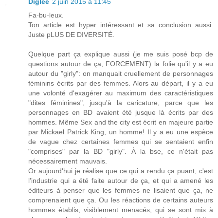
Diglee
2 juin 2015 à 11:45
Fa-bu-leux.
Ton article est hyper intéressant et sa conclusion aussi.
Juste pLUS DE DIVERSITÉ.
Quelque part ça explique aussi (je me suis posé bcp de
questions autour de ça, FORCEMENT) la folie qu'il y a eu
autour du "girly": on manquait cruellement de personnages
féminins écrits par des femmes. Alors au départ, il y a eu
une volonté d'exagérer au maximum des caractéristiques
"dites féminines", jusqu'à la caricature, parce que les
personnages en BD avaient été jusque là écrits par des
hommes. Même Sex and the city est écrit en majeure partie
par Mickael Patrick King, un homme! Il y a eu une espèce
de vague chez certaines femmes qui se sentaient enfin
"comprises" par la BD "girly". À la bse, ce n'était pas
nécessairement mauvais.
Or aujourd'hui je réalise que ce qui a rendu ça puant, c'est
l'industrie qui a été faite autour de ça, et qui a amené les
éditeurs à penser que les femmes ne lisaient que ça, ne
comprenaient que ça. Ou les réactions de certains auteurs
hommes établis, visiblement menacés, qui se sont mis à