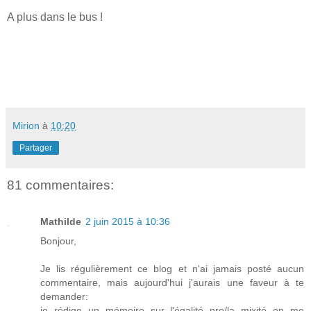
A plus dans le bus !
Mirion
à
10:20
Partager
81 commentaires:
Mathilde
2 juin 2015 à 10:36
Bonjour,
Je lis régulièrement ce blog et n'ai jamais posté aucun
commentaire, mais aujourd'hui j'aurais une faveur à te
demander:
je rédige un mémoire sur l'égalité pro/la mixité en me