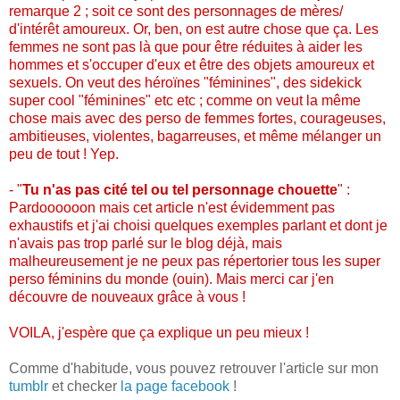
remarque 2 ; soit ce sont des personnages de mères/
d'intérêt amoureux. Or, ben, on est autre chose que ça. Les
femmes ne sont pas là que pour être réduites à aider les
hommes et s'occuper d'eux et être des objets amoureux et
sexuels. On veut des héroïnes "féminines", des sidekick
super cool "féminines" etc etc ; comme on veut la même
chose mais avec des perso de femmes fortes, courageuses,
ambitieuses, violentes, bagarreuses, et même mélanger un
peu de tout ! Yep.
- "
Tu n'as pas cité tel ou tel personnage chouette
" :
Pardoooooon mais cet article n'est évidemment pas
exhaustifs et j'ai choisi quelques exemples parlant et dont je
n'avais pas trop parlé sur le blog déjà, mais
malheureusement je ne peux pas répertorier tous les super
perso féminins du monde (ouin). Mais merci car j'en
découvre de nouveaux grâce à vous !
VOILA, j'espère que ça explique un peu mieux !
Comme d'habitude, vous pouvez retrouver l'article sur mon
tumblr
et checker
la page facebook
!