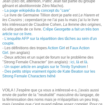
Jean (ceci dit, attention, Patric Jean fait partie du groupe
gênant et abolitionniste Zéro Macho).
-
La page wikipédia du concept du "care"
- Le livre de Germaine Tillion dont je parle est
Le Harem et
les Cousins
; cependant je ne l'ai pas lu mais j'ai lu le livre
très intéressant de Claudine Cohen,
La femme des origines
,
où elle parle de ce livre.
Crêpe Georgette a fait un très bon
article sur ce livre
.
-
L'enquête AFP sur la répartition des tâches au sein d'un
couple.
- Les définitions des tropes
Action Girl
et
Faux Action
Girl.
(en anglais)
- Deux articles et un sujet de forum sur le problème des
"Strong Female Character" (en anglais) :
ici
,
là
et
là
.
-
Un super article en anglais sur le Trinity Syndrom
!
-
Des petits strips vraiment rigolo de Kate Beaton sur les
Strong Female Characters héhé
VOILA ! J'espère que ça vous a intéressé-e-s, j'avais aussi
envie de parler de la "neutralité" masculine du langage, de
la féminisation des noms mais je m'éparpillais un peu trop,
mais j'espère que c'est quand même assez complet. Pour ce