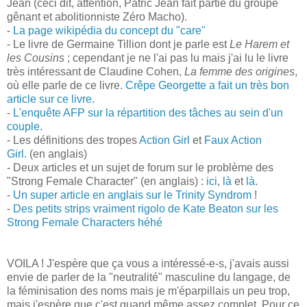
Jean (ceci dit, attention, Patric Jean fait partie du groupe
gênant et abolitionniste Zéro Macho).
-
La page wikipédia du concept du "care"
- Le livre de Germaine Tillion dont je parle est
Le Harem et
les Cousins
; cependant je ne l'ai pas lu mais j'ai lu le livre
très intéressant de Claudine Cohen,
La femme des origines
,
où elle parle de ce livre.
Crêpe Georgette a fait un très bon
article sur ce livre
.
-
L'enquête AFP sur la répartition des tâches au sein d'un
couple.
- Les définitions des tropes
Action Girl
et
Faux Action
Girl.
(en anglais)
- Deux articles et un sujet de forum sur le problème des
"Strong Female Character" (en anglais) :
ici
,
là
et
là
.
-
Un super article en anglais sur le Trinity Syndrom
!
-
Des petits strips vraiment rigolo de Kate Beaton sur les
Strong Female Characters héhé
VOILA ! J'espère que ça vous a intéressé-e-s, j'avais aussi
envie de parler de la "neutralité" masculine du langage, de
la féminisation des noms mais je m'éparpillais un peu trop,
mais j'espère que c'est quand même assez complet. Pour ce