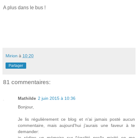
A plus dans le bus !
Mirion
à
10:20
Partager
81 commentaires:
Mathilde
2 juin 2015 à 10:36
Bonjour,
Je lis régulièrement ce blog et n'ai jamais posté aucun
commentaire, mais aujourd'hui j'aurais une faveur à te
demander:
je rédige un mémoire sur l'égalité pro/la mixité en me