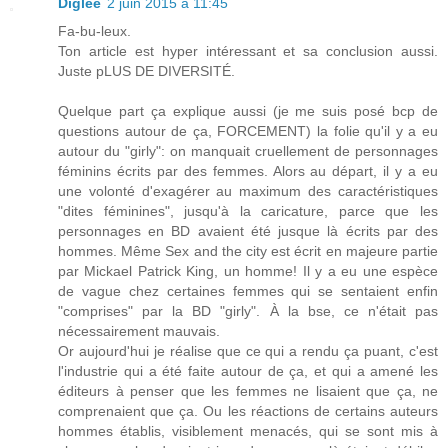
Diglee
2 juin 2015 à 11:45
Fa-bu-leux.
Ton article est hyper intéressant et sa conclusion aussi.
Juste pLUS DE DIVERSITÉ.
Quelque part ça explique aussi (je me suis posé bcp de
questions autour de ça, FORCEMENT) la folie qu'il y a eu
autour du "girly": on manquait cruellement de personnages
féminins écrits par des femmes. Alors au départ, il y a eu
une volonté d'exagérer au maximum des caractéristiques
"dites féminines", jusqu'à la caricature, parce que les
personnages en BD avaient été jusque là écrits par des
hommes. Même Sex and the city est écrit en majeure partie
par Mickael Patrick King, un homme! Il y a eu une espèce
de vague chez certaines femmes qui se sentaient enfin
"comprises" par la BD "girly". À la bse, ce n'était pas
nécessairement mauvais.
Or aujourd'hui je réalise que ce qui a rendu ça puant, c'est
l'industrie qui a été faite autour de ça, et qui a amené les
éditeurs à penser que les femmes ne lisaient que ça, ne
comprenaient que ça. Ou les réactions de certains auteurs
hommes établis, visiblement menacés, qui se sont mis à