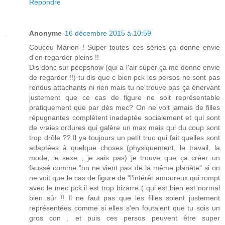
Répondre
Anonyme
16 décembre 2015 à 10:59
Coucou Marion ! Super toutes ces séries ça donne envie
d'en regarder pleins !!
Dis donc sur peepshow (qui a l'air super ça me donne envie
de regarder !!) tu dis que c bien pck les persos ne sont pas
rendus attachants ni rien mais tu ne trouve pas ça énervant
justement que ce cas de figure ne soit représentable
pratiquement que par dès mec? On ne voit jamais de filles
répugnantes complètent inadaptée socialement et qui sont
de vraies ordures qui galère un max mais qui du coup sont
trop drôle ?? Il ya toujours un petit truc qui fait quelles sont
adaptées à quelque choses (physiquement, le travail, la
mode, le sexe , je sais pas) je trouve que ça créer un
faussé comme "on ne vient pas de la même planète" si on
ne voit que le cas de figure de "l'intérêt amoureux qui rompt
avec le mec pck il est trop bizarre ( qui est bien est normal
bien sûr !! Il ne faut pas que les filles soient justement
représentées comme si elles s'en foutaient que tu sois un
gros con , et puis ces persos peuvent être super