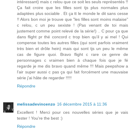
intéressant) mais c relou que ce soit les seuls représentés !!
Ça fait croire que les filles sont tjs plus normales plus
adaptées plus sociable . Et ça tt le monde le dit sans cesse
!! Alors bon moi je trouve que "les filles sont moins malaise"
c relou, c un peu sexiste ! (Pas venant de toi mais
justement comme point relevé de la série!) .. C pour ça que
dans flight pr thé concord c trop bien qu'il y ai mel ! Qui
compense toutes les autres filles (qui sont parfois vraiment
très bien et drôle hein) mais qui sont tjs un peu le même
cas de figure quoi. Bravo flight c rare ce genre de
personnages c vraimen bien à chaque fois que je fé
regarde je me dis bravo quand même !!! Mais peepshow a
l'air super aussi c pas ça qui fait forcément une mauvaise
série j'ai hâte de regarder !!!!!
Répondre
melissadevincenzo
16 décembre 2015 à 11:36
Excellent ! Merci pour ces nouvelles séries que je vais
tester ! You're the best :)
Répondre