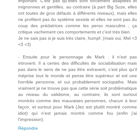
important. C'est pas qu'elles sont forcément adaptées et
mignonnes et gentilles, au contraire (à part Big Suze, elles
ont toutes de gros défauts à différents niveaux), mais elles
ne profitent pas du système sexiste et elles ne sont pas du
coup des prédatrices comme les perso masculins ; ça
critique vachement ces comportements et c'est très bien.
Je ne sais pas si je suis très claire, humpf. (mais oui, Mel <3
<3 <3)
- Ensuite pour le personnage de Mark : il n'est pas
introverti. Il a certes des difficultés de sociabilisation mais
pas dans le sens de ne pas être extraverti, c'est plus qu'il
méprise tout le monde et pense être supérieur et est une
horrible personne, et oui probablement sociopathe. Mais
vraiment je ne trouve pas que cette série soit problématique
au niveau du validisme, au contraire, ils sont surtout
montrés comme des mauvaises personnes, chacun à leur
façon, et surtout pour Mark (Jez est plutôt montré comme
idiot) qui n'est jamais montré comme fou (enfin j'ai
l'impression).
Répondre