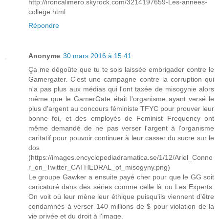
http://ironcalimero.skyrock.com/3214197659-Les-annees-
college.html
Répondre
Anonyme
30 mars 2016 à 15:41
Ça me dégoûte que tu te sois laissée embrigader contre le
Gamergater. C'est une campagne contre la corruption qui
n'a pas plus aux médias qui l'ont taxée de misogynie alors
même que le GamerGate était l'organisme ayant versé le
plus d'argent au concours féministe TFYC pour prouver leur
bonne foi, et des employés de Feminist Frequency ont
même demandé de ne pas verser l'argent à l'organisme
caritatif pour pouvoir continuer à leur casser du sucre sur le
dos
(https://images.encyclopediadramatica.se/1/12/Ariel_Conno
r_on_Twitter_CATHEDRAL_of_misogyny.png)
Le groupe Gawker a ensuite payé cher pour que le GG soit
caricaturé dans des séries comme celle là ou Les Experts.
On voit où leur mène leur éthique puisqu'ils viennent d'être
condamnés à verser 140 millions de $ pour violation de la
vie privée et du droit à l'image.