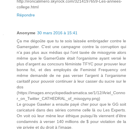
http://ironcalimero.skyrock.com/3214197659-Les-annees-
college.html
Répondre
Anonyme
30 mars 2016 à 15:41
Ça me dégoûte que tu te sois laissée embrigader contre le
Gamergater. C'est une campagne contre la corruption qui
n'a pas plus aux médias qui l'ont taxée de misogynie alors
même que le GamerGate était l'organisme ayant versé le
plus d'argent au concours féministe TFYC pour prouver leur
bonne foi, et des employés de Feminist Frequency ont
même demandé de ne pas verser l'argent à l'organisme
caritatif pour pouvoir continuer à leur casser du sucre sur le
dos
(https://images.encyclopediadramatica.se/1/12/Ariel_Conno
r_on_Twitter_CATHEDRAL_of_misogyny.png)
Le groupe Gawker a ensuite payé cher pour que le GG soit
caricaturé dans des séries comme celle là ou Les Experts.
On voit où leur mène leur éthique puisqu'ils viennent d'être
condamnés à verser 140 millions de $ pour violation de la
vie privée et du droit à l'image.