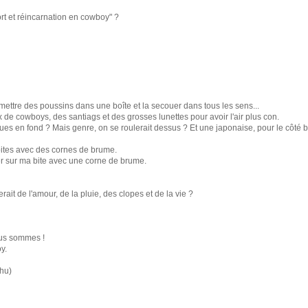
Mort et réincarnation en cowboy" ?
t mettre des poussins dans une boîte et la secouer dans tous les sens...
 de cowboys, des santiags et des grosses lunettes pour avoir l'air plus con.
iques en fond ? Mais genre, on se roulerait dessus ? Et une japonaise, pour le côté
 bites avec des cornes de brume.
fler sur ma bite avec une corne de brume.
lerait de l'amour, de la pluie, des clopes et de la vie ?
ous sommes !
y.
uhu)