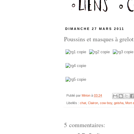
DIMANCHE 27 MARS 2011
Poussins et masques à grelot
Publié par
Mirion
à
03:24
Libellés :
chat
,
Clairon
,
cow-boy
,
geisha
,
Mort 
5 commentaires: