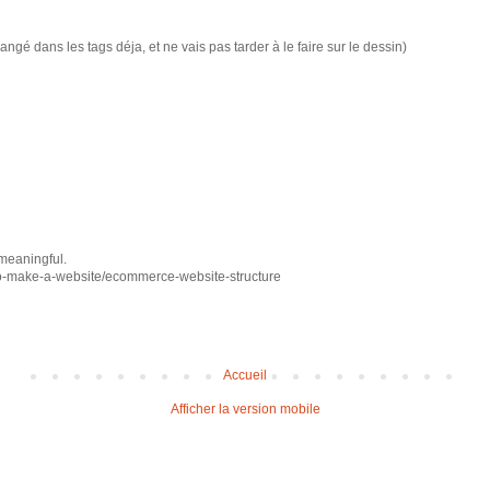
 changé dans les tags déja, et ne vais pas tarder à le faire sur le dessin)
 meaningful.
to-make-a-website/ecommerce-website-structure
Accueil
Afficher la version mobile