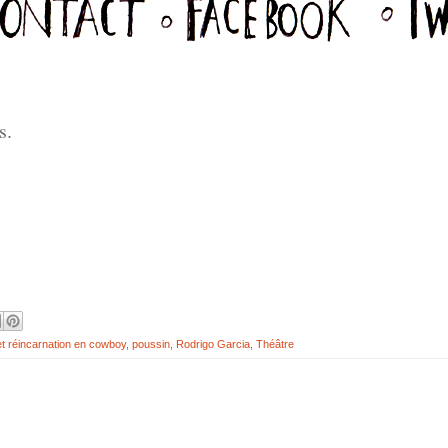
s.
et réincarnation en cowboy
,
poussin
,
Rodrigo Garcia
,
Théâtre