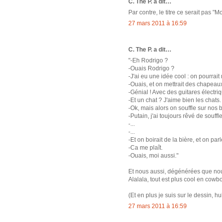
C. The P. a dit…
Par contre, le titre ce serait pas "
27 mars 2011 à 16:59
C. The P. a dit…
"-Eh Rodrigo ?
-Ouais Rodrigo ?
-J'ai eu une idée cool : on pourrai
-Ouais, et on mettrait des chapeaux
-Génial ! Avec des guitares électr
-Et un chat ? J'aime bien les chats.
-Ok, mais alors on souffle sur nos
-Putain, j'ai toujours rêvé de souf
-...
-...
-Et on boirait de la bière, et on par
-Ca me plaît.
-Ouais, moi aussi."
Et nous aussi, dégénérées que n
Alalala, tout est plus cool en cowbo
(Et en plus je suis sur le dessin, h
27 mars 2011 à 16:59