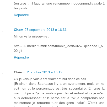
(en gros ... il faudrait une renommée moooonnnndiaaaale à
tes posts!)
Répondre
Cham
27 septembre 2013 à 16:31
Mirion vs la misogynie :
http://25.media.tumblr.com/tumblr_lecdfxJl2w1qceanoo1_5
00.gif
Répondre
Clairon
2 octobre 2013 à 16:12
Ok je vois-je vois c'est vraiment nul dans ce cas.
(Et sinon dans Spartacus il y a un avortement, mais on ne
voit rien et le personnage est très secondaire. En gros la
meuf dit juste "je ne voulais pas de cet enfant alors je m'en
suis débarrassée" et le héros est là "ok je comprends bon
maintenant je retourne tuer des gens, salut". C'était une