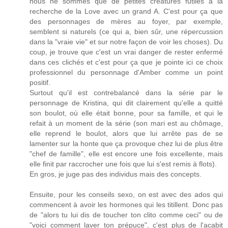
nous ne sommes que de petites créatures futiles à la
recherche de la Love avec un grand A. C'est pour ça que
des personnages de mères au foyer, par exemple,
semblent si naturels (ce qui a, bien sûr, une répercussion
dans la "vraie vie" et sur notre façon de voir les choses). Du
coup, je trouve que c'est un vrai danger de rester enfermé
dans ces clichés et c'est pour ça que je pointe ici ce choix
professionnel du personnage d'Amber comme un point
positif.
Surtout qu'il est contrebalancé dans la série par le
personnage de Kristina, qui dit clairement qu'elle a quitté
son boulot, où elle était bonne, pour sa famille, et qui le
refait à un moment de la série (son mari est au chômage,
elle reprend le boulot, alors que lui arrête pas de se
lamenter sur la honte que ça provoque chez lui de plus être
"chef de famille", elle est encore une fois excellente, mais
elle finit par raccrocher une fois que lui s'est remis à flots).
En gros, je juge pas des individus mais des concepts.
Ensuite, pour les conseils sexo, on est avec des ados qui
commencent à avoir les hormones qui les titillent. Donc pas
de "alors tu lui dis de toucher ton clito comme ceci" ou de
"voici comment laver ton prépuce", c'est plus de l'acabit