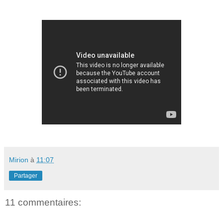
Mirion
à
11:07
Partager
11 commentaires: