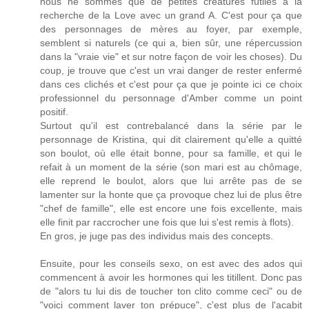
nous ne sommes que de petites créatures futiles à la
recherche de la Love avec un grand A. C'est pour ça que
des personnages de mères au foyer, par exemple,
semblent si naturels (ce qui a, bien sûr, une répercussion
dans la "vraie vie" et sur notre façon de voir les choses). Du
coup, je trouve que c'est un vrai danger de rester enfermé
dans ces clichés et c'est pour ça que je pointe ici ce choix
professionnel du personnage d'Amber comme un point
positif.
Surtout qu'il est contrebalancé dans la série par le
personnage de Kristina, qui dit clairement qu'elle a quitté
son boulot, où elle était bonne, pour sa famille, et qui le
refait à un moment de la série (son mari est au chômage,
elle reprend le boulot, alors que lui arrête pas de se
lamenter sur la honte que ça provoque chez lui de plus être
"chef de famille", elle est encore une fois excellente, mais
elle finit par raccrocher une fois que lui s'est remis à flots).
En gros, je juge pas des individus mais des concepts.
Ensuite, pour les conseils sexo, on est avec des ados qui
commencent à avoir les hormones qui les titillent. Donc pas
de "alors tu lui dis de toucher ton clito comme ceci" ou de
"voici comment laver ton prépuce", c'est plus de l'acabit