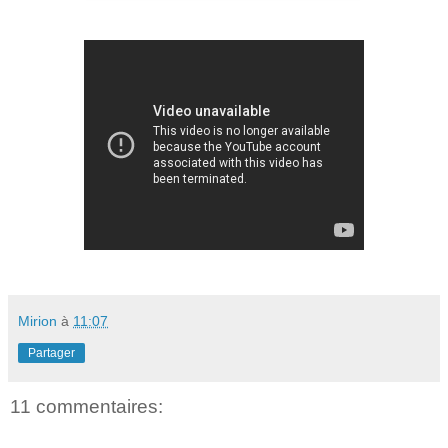
Mirion
à
11:07
Partager
11 commentaires: