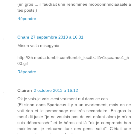
(en gros ... il faudrait une renommée moooonnnndiaaaale à
tes posts!)
Répondre
Cham
27 septembre 2013 à 16:31
Mirion vs la misogynie :
http://25.media.tumblr.com/tumblr_lecdfxJl2w1qceanoo1_5
00.gif
Répondre
Clairon
2 octobre 2013 à 16:12
Ok je vois-je vois c'est vraiment nul dans ce cas.
(Et sinon dans Spartacus il y a un avortement, mais on ne
voit rien et le personnage est très secondaire. En gros la
meuf dit juste "je ne voulais pas de cet enfant alors je m'en
suis débarrassée" et le héros est là "ok je comprends bon
maintenant je retourne tuer des gens, salut". C'était une