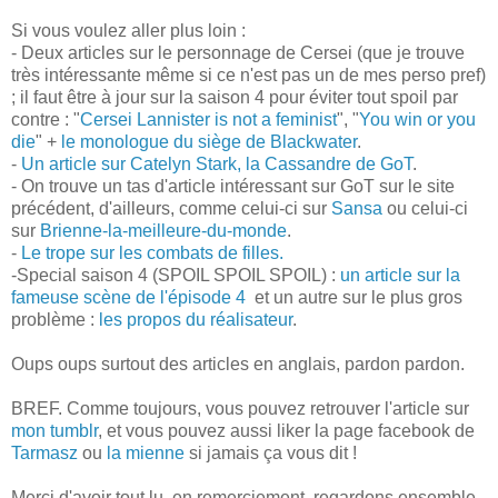
Si vous voulez aller plus loin :
- Deux articles sur le personnage de Cersei (que je trouve
très intéressante même si ce n'est pas un de mes perso pref)
; il faut être à jour sur la saison 4 pour éviter tout spoil par
contre : "
Cersei Lannister is not a feminist
", "
You win or you
die
" +
le monologue du siège de Blackwater
.
-
Un article sur Catelyn Stark, la Cassandre de GoT
.
- On trouve un tas d'article intéressant sur GoT sur le site
précédent, d'ailleurs, comme celui-ci sur
Sansa
ou celui-ci
sur
Brienne-la-meilleure-du-monde
.
-
Le trope sur les combats de filles.
-Special saison 4 (SPOIL SPOIL SPOIL) :
un article sur la
fameuse scène de l'épisode 4
et un autre sur le plus gros
problème :
les propos du réalisateur
.
Oups oups surtout des articles en anglais, pardon pardon.
BREF. Comme toujours, vous pouvez retrouver l'article sur
mon tumblr
, et vous pouvez aussi liker la page facebook de
Tarmasz
ou
la mienne
si jamais ça vous dit !
Merci d'avoir tout lu, en remerciement, regardons ensemble