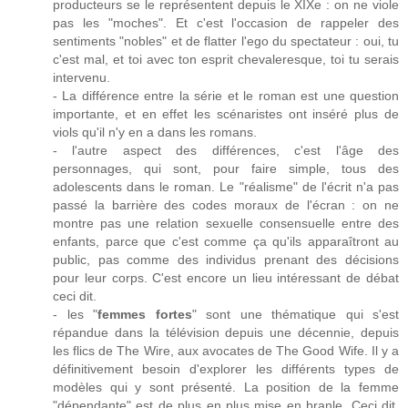
producteurs se le représentent depuis le XIXe : on ne viole
pas les "moches". Et c'est l'occasion de rappeler des
sentiments "nobles" et de flatter l'ego du spectateur : oui, tu
c'est mal, et toi avec ton esprit chevaleresque, toi tu serais
intervenu.
- La différence entre la série et le roman est une question
importante, et en effet les scénaristes ont inséré plus de
viols qu'il n'y en a dans les romans.
- l'autre aspect des différences, c'est l'âge des
personnages, qui sont, pour faire simple, tous des
adolescents dans le roman. Le "réalisme" de l'écrit n'a pas
passé la barrière des codes moraux de l'écran : on ne
montre pas une relation sexuelle consensuelle entre des
enfants, parce que c'est comme ça qu'ils apparaîtront au
public, pas comme des individus prenant des décisions
pour leur corps. C'est encore un lieu intéressant de débat
ceci dit.
- les "
femmes fortes
" sont une thématique qui s'est
répandue dans la télévision depuis une décennie, depuis
les flics de The Wire, aux avocates de The Good Wife. Il y a
définitivement besoin d'explorer les différents types de
modèles qui y sont présenté. La position de la femme
"dépendante" est de plus en plus mise en branle. Ceci dit,