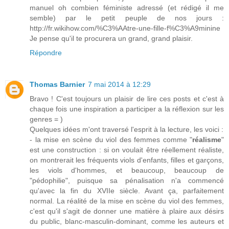
manuel oh combien féministe adressé (et rédigé il me
semble) par le petit peuple de nos jours :
http://fr.wikihow.com/%C3%AAtre-une-fille-f%C3%A9minine
Je pense qu'il te procurera un grand, grand plaisir.
Répondre
Thomas Barnier
7 mai 2014 à 12:29
Bravo ! C'est toujours un plaisir de lire ces posts et c'est à
chaque fois une inspiration a participer a la réflexion sur les
genres = )
Quelques idées m'ont traversé l'esprit à la lecture, les voici :
- la mise en scène du viol des femmes comme "
réalisme
"
est une construction : si on voulait être réellement réaliste,
on montrerait les fréquents viols d'enfants, filles et garçons,
les viols d'hommes, et beaucoup, beaucoup de
"pédophilie", puisque sa pénalisation n'a commencé
qu'avec la fin du XVIIe siècle. Avant ça, parfaitement
normal. La réalité de la mise en scène du viol des femmes,
c'est qu'il s'agit de donner une matière à plaire aux désirs
du public, blanc-masculin-dominant, comme les auteurs et