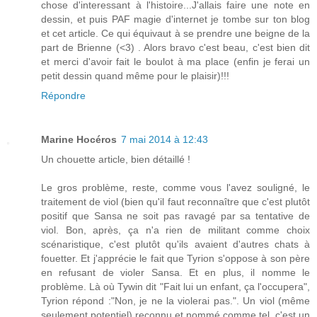
chose d'interessant à l'histoire...J'allais faire une note en
dessin, et puis PAF magie d'internet je tombe sur ton blog
et cet article. Ce qui équivaut à se prendre une beigne de la
part de Brienne (<3) . Alors bravo c'est beau, c'est bien dit
et merci d'avoir fait le boulot à ma place (enfin je ferai un
petit dessin quand même pour le plaisir)!!!
Répondre
Marine Hocéros
7 mai 2014 à 12:43
Un chouette article, bien détaillé !
Le gros problème, reste, comme vous l'avez souligné, le
traitement de viol (bien qu'il faut reconnaître que c'est plutôt
positif que Sansa ne soit pas ravagé par sa tentative de
viol. Bon, après, ça n'a rien de militant comme choix
scénaristique, c'est plutôt qu'ils avaient d'autres chats à
fouetter. Et j'apprécie le fait que Tyrion s'oppose à son père
en refusant de violer Sansa. Et en plus, il nomme le
problème. Là où Tywin dit "Fait lui un enfant, ça l'occupera",
Tyrion répond :"Non, je ne la violerai pas.". Un viol (même
seulement potentiel) reconnu et nommé comme tel, c'est un