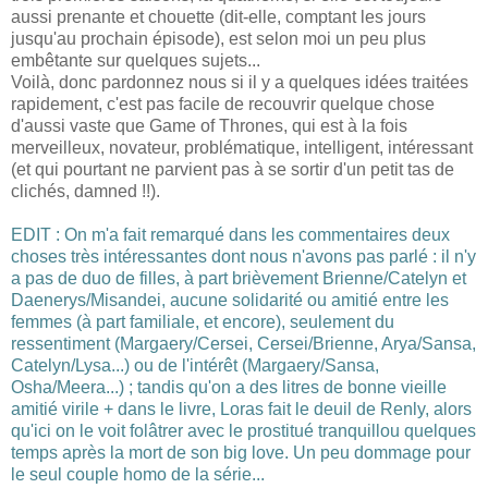
aussi prenante et chouette (dit-elle, comptant les jours
jusqu'au prochain épisode), est selon moi un peu plus
embêtante sur quelques sujets...
Voilà, donc pardonnez nous si il y a quelques idées traitées
rapidement, c'est pas facile de recouvrir quelque chose
d'aussi vaste que Game of Thrones, qui est à la fois
merveilleux, novateur, problématique, intelligent, intéressant
(et qui pourtant ne parvient pas à se sortir d'un petit tas de
clichés, damned !!).
EDIT : On m'a fait remarqué dans les commentaires deux
choses très intéressantes dont nous n'avons pas parlé : il n'y
a pas de duo de filles, à part brièvement Brienne/Catelyn et
Daenerys/Misandei, aucune solidarité ou amitié entre les
femmes (à part familiale, et encore), seulement du
ressentiment (Margaery/Cersei, Cersei/Brienne, Arya/Sansa,
Catelyn/Lysa...) ou de l'intérêt (Margaery/Sansa,
Osha/Meera...) ; tandis qu'on a des litres de bonne vieille
amitié virile + dans le livre, Loras fait le deuil de Renly, alors
qu'ici on le voit folâtrer avec le prostitué tranquillou quelques
temps après la mort de son big love. Un peu dommage pour
le seul couple homo de la série...