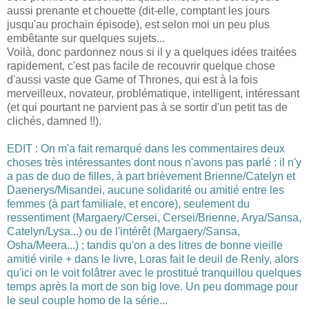
aussi prenante et chouette (dit-elle, comptant les jours
jusqu'au prochain épisode), est selon moi un peu plus
embêtante sur quelques sujets...
Voilà, donc pardonnez nous si il y a quelques idées traitées
rapidement, c'est pas facile de recouvrir quelque chose
d'aussi vaste que Game of Thrones, qui est à la fois
merveilleux, novateur, problématique, intelligent, intéressant
(et qui pourtant ne parvient pas à se sortir d'un petit tas de
clichés, damned !!).
EDIT : On m'a fait remarqué dans les commentaires deux
choses très intéressantes dont nous n'avons pas parlé : il n'y
a pas de duo de filles, à part brièvement Brienne/Catelyn et
Daenerys/Misandei, aucune solidarité ou amitié entre les
femmes (à part familiale, et encore), seulement du
ressentiment (Margaery/Cersei, Cersei/Brienne, Arya/Sansa,
Catelyn/Lysa...) ou de l'intérêt (Margaery/Sansa,
Osha/Meera...) ; tandis qu'on a des litres de bonne vieille
amitié virile + dans le livre, Loras fait le deuil de Renly, alors
qu'ici on le voit folâtrer avec le prostitué tranquillou quelques
temps après la mort de son big love. Un peu dommage pour
le seul couple homo de la série...