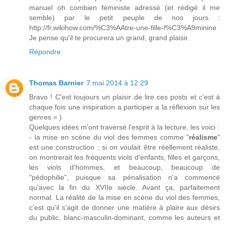
manuel oh combien féministe adressé (et rédigé il me
semble) par le petit peuple de nos jours :
http://fr.wikihow.com/%C3%AAtre-une-fille-f%C3%A9minine
Je pense qu'il te procurera un grand, grand plaisir.
Répondre
Thomas Barnier
7 mai 2014 à 12:29
Bravo ! C'est toujours un plaisir de lire ces posts et c'est à
chaque fois une inspiration a participer a la réflexion sur les
genres = )
Quelques idées m'ont traversé l'esprit à la lecture, les voici :
- la mise en scène du viol des femmes comme "
réalisme
"
est une construction : si on voulait être réellement réaliste,
on montrerait les fréquents viols d'enfants, filles et garçons,
les viols d'hommes, et beaucoup, beaucoup de
"pédophilie", puisque sa pénalisation n'a commencé
qu'avec la fin du XVIIe siècle. Avant ça, parfaitement
normal. La réalité de la mise en scène du viol des femmes,
c'est qu'il s'agit de donner une matière à plaire aux désirs
du public, blanc-masculin-dominant, comme les auteurs et