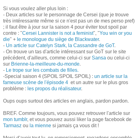
Si vous voulez aller plus loin :
- Deux articles sur le personnage de Cersei (que je trouve
très intéressante même si ce n'est pas un de mes perso pref)
; il faut être à jour sur la saison 4 pour éviter tout spoil par
contre : "
Cersei Lannister is not a feminist
", "
You win or you
die
" +
le monologue du siège de Blackwater
.
-
Un article sur Catelyn Stark, la Cassandre de GoT
.
- On trouve un tas d'article intéressant sur GoT sur le site
précédent, d'ailleurs, comme celui-ci sur
Sansa
ou celui-ci
sur
Brienne-la-meilleure-du-monde
.
-
Le trope sur les combats de filles.
-Special saison 4 (SPOIL SPOIL SPOIL) :
un article sur la
fameuse scène de l'épisode 4
et un autre sur le plus gros
problème :
les propos du réalisateur
.
Oups oups surtout des articles en anglais, pardon pardon.
BREF. Comme toujours, vous pouvez retrouver l'article sur
mon tumblr
, et vous pouvez aussi liker la page facebook de
Tarmasz
ou
la mienne
si jamais ça vous dit !
Merci d'avoir tout lu, en remerciement, regardons ensemble