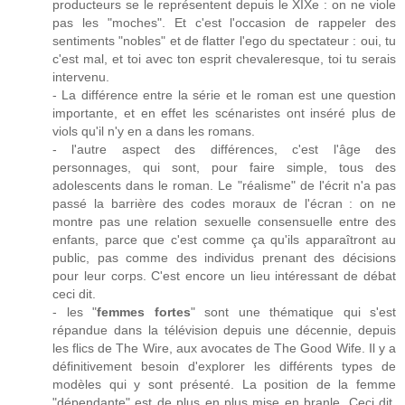
producteurs se le représentent depuis le XIXe : on ne viole
pas les "moches". Et c'est l'occasion de rappeler des
sentiments "nobles" et de flatter l'ego du spectateur : oui, tu
c'est mal, et toi avec ton esprit chevaleresque, toi tu serais
intervenu.
- La différence entre la série et le roman est une question
importante, et en effet les scénaristes ont inséré plus de
viols qu'il n'y en a dans les romans.
- l'autre aspect des différences, c'est l'âge des
personnages, qui sont, pour faire simple, tous des
adolescents dans le roman. Le "réalisme" de l'écrit n'a pas
passé la barrière des codes moraux de l'écran : on ne
montre pas une relation sexuelle consensuelle entre des
enfants, parce que c'est comme ça qu'ils apparaîtront au
public, pas comme des individus prenant des décisions
pour leur corps. C'est encore un lieu intéressant de débat
ceci dit.
- les "
femmes fortes
" sont une thématique qui s'est
répandue dans la télévision depuis une décennie, depuis
les flics de The Wire, aux avocates de The Good Wife. Il y a
définitivement besoin d'explorer les différents types de
modèles qui y sont présenté. La position de la femme
"dépendante" est de plus en plus mise en branle. Ceci dit,