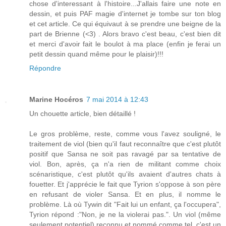
chose d'interessant à l'histoire...J'allais faire une note en
dessin, et puis PAF magie d'internet je tombe sur ton blog
et cet article. Ce qui équivaut à se prendre une beigne de la
part de Brienne (<3) . Alors bravo c'est beau, c'est bien dit
et merci d'avoir fait le boulot à ma place (enfin je ferai un
petit dessin quand même pour le plaisir)!!!
Répondre
Marine Hocéros
7 mai 2014 à 12:43
Un chouette article, bien détaillé !
Le gros problème, reste, comme vous l'avez souligné, le
traitement de viol (bien qu'il faut reconnaître que c'est plutôt
positif que Sansa ne soit pas ravagé par sa tentative de
viol. Bon, après, ça n'a rien de militant comme choix
scénaristique, c'est plutôt qu'ils avaient d'autres chats à
fouetter. Et j'apprécie le fait que Tyrion s'oppose à son père
en refusant de violer Sansa. Et en plus, il nomme le
problème. Là où Tywin dit "Fait lui un enfant, ça l'occupera",
Tyrion répond :"Non, je ne la violerai pas.". Un viol (même
seulement potentiel) reconnu et nommé comme tel, c'est un