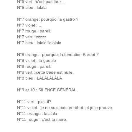
N°6 vert : c'est pas faux…
N°6 bleu : lalala
N°7 orange: pourquoi la gastro ?
N°7 violet : …
N°7 rouge : pareil.
N°7 vert : zzzzz
N°7 bleu : lolololilalalala
N°8 orange : pourquoi la fondation Bardot ?
N°8 violet : ta gueule
N°8 rouge : pareil.
N°8 vert : cette bédé est nulle.
N°8 bleu : LALALALALA
N°9 et 10 : SILENCE GÉNÉRAL
N°11 vert : plait-il?
N°11 violet : je ne suis pas un robot. et je le prouve.
N°11 orange : lalalala
N°11 rouge ; c'est ta mère.