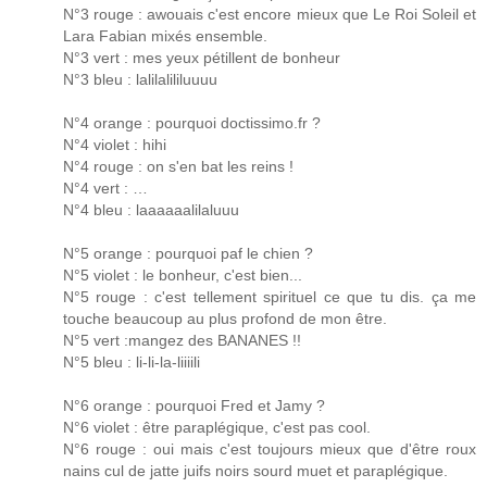
N°3 rouge : awouais c'est encore mieux que Le Roi Soleil et
Lara Fabian mixés ensemble.
N°3 vert : mes yeux pétillent de bonheur
N°3 bleu : lalilalililuuuu
N°4 orange : pourquoi doctissimo.fr ?
N°4 violet : hihi
N°4 rouge : on s'en bat les reins !
N°4 vert : …
N°4 bleu : laaaaaalilaluuu
N°5 orange : pourquoi paf le chien ?
N°5 violet : le bonheur, c'est bien...
N°5 rouge : c'est tellement spirituel ce que tu dis. ça me
touche beaucoup au plus profond de mon être.
N°5 vert :mangez des BANANES !!
N°5 bleu : li-li-la-liiiili
N°6 orange : pourquoi Fred et Jamy ?
N°6 violet : être paraplégique, c'est pas cool.
N°6 rouge : oui mais c'est toujours mieux que d'être roux
nains cul de jatte juifs noirs sourd muet et paraplégique.