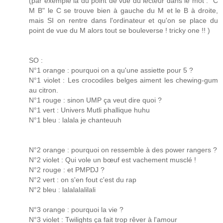
(par exemple là du point de vue du lecteur dans le mot : "C
M B" le C se trouve bien à gauche du M et le B à droite,
mais SI on rentre dans l'ordinateur et qu'on se place du
point de vue du M alors tout se bouleverse ! tricky one !! )
SO :
N°1 orange : pourquoi on a qu'une assiette pour 5 ?
N°1 violet : Les crocodiles belges aiment les chewing-gum
au citron.
N°1 rouge : sinon UMP ça veut dire quoi ?
N°1 vert : Univers Mutli phallique huhu
N°1 bleu : lalala je chanteuuh
N°2 orange : pourquoi on ressemble à des power rangers ?
N°2 violet : Qui vole un bœuf est vachement musclé !
N°2 rouge : et PMPDJ ?
N°2 vert : on s'en fout c'est du rap
N°2 bleu : lalalalalilali
N°3 orange : pourquoi la vie ?
N°3 violet : Twilights ça fait trop rêver à l'amour