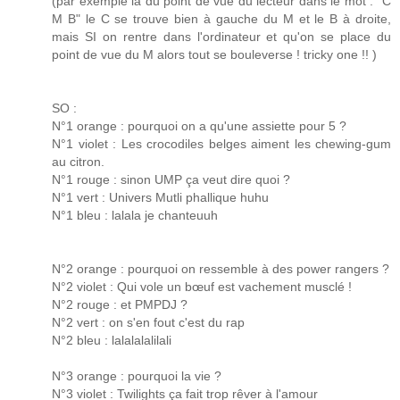
(par exemple là du point de vue du lecteur dans le mot : "C
M B" le C se trouve bien à gauche du M et le B à droite,
mais SI on rentre dans l'ordinateur et qu'on se place du
point de vue du M alors tout se bouleverse ! tricky one !! )
SO :
N°1 orange : pourquoi on a qu'une assiette pour 5 ?
N°1 violet : Les crocodiles belges aiment les chewing-gum
au citron.
N°1 rouge : sinon UMP ça veut dire quoi ?
N°1 vert : Univers Mutli phallique huhu
N°1 bleu : lalala je chanteuuh
N°2 orange : pourquoi on ressemble à des power rangers ?
N°2 violet : Qui vole un bœuf est vachement musclé !
N°2 rouge : et PMPDJ ?
N°2 vert : on s'en fout c'est du rap
N°2 bleu : lalalalalilali
N°3 orange : pourquoi la vie ?
N°3 violet : Twilights ça fait trop rêver à l'amour