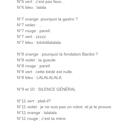
N°6 vert : c'est pas faux…
N°6 bleu : lalala
N°7 orange: pourquoi la gastro ?
N°7 violet : …
N°7 rouge : pareil.
N°7 vert : zzzzz
N°7 bleu : lolololilalalala
N°8 orange : pourquoi la fondation Bardot ?
N°8 violet : ta gueule
N°8 rouge : pareil.
N°8 vert : cette bédé est nulle.
N°8 bleu : LALALALALA
N°9 et 10 : SILENCE GÉNÉRAL
N°11 vert : plait-il?
N°11 violet : je ne suis pas un robot. et je le prouve.
N°11 orange : lalalala
N°11 rouge ; c'est ta mère.