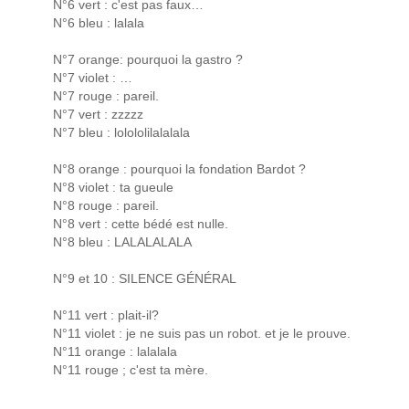
N°6 vert : c'est pas faux…
N°6 bleu : lalala
N°7 orange: pourquoi la gastro ?
N°7 violet : …
N°7 rouge : pareil.
N°7 vert : zzzzz
N°7 bleu : lolololilalalala
N°8 orange : pourquoi la fondation Bardot ?
N°8 violet : ta gueule
N°8 rouge : pareil.
N°8 vert : cette bédé est nulle.
N°8 bleu : LALALALALA
N°9 et 10 : SILENCE GÉNÉRAL
N°11 vert : plait-il?
N°11 violet : je ne suis pas un robot. et je le prouve.
N°11 orange : lalalala
N°11 rouge ; c'est ta mère.