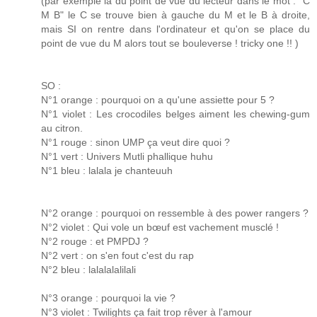
(par exemple là du point de vue du lecteur dans le mot : "C
M B" le C se trouve bien à gauche du M et le B à droite,
mais SI on rentre dans l'ordinateur et qu'on se place du
point de vue du M alors tout se bouleverse ! tricky one !! )
SO :
N°1 orange : pourquoi on a qu'une assiette pour 5 ?
N°1 violet : Les crocodiles belges aiment les chewing-gum
au citron.
N°1 rouge : sinon UMP ça veut dire quoi ?
N°1 vert : Univers Mutli phallique huhu
N°1 bleu : lalala je chanteuuh
N°2 orange : pourquoi on ressemble à des power rangers ?
N°2 violet : Qui vole un bœuf est vachement musclé !
N°2 rouge : et PMPDJ ?
N°2 vert : on s'en fout c'est du rap
N°2 bleu : lalalalalilali
N°3 orange : pourquoi la vie ?
N°3 violet : Twilights ça fait trop rêver à l'amour