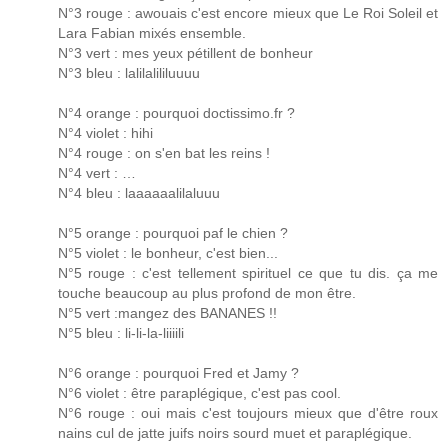
N°3 rouge : awouais c'est encore mieux que Le Roi Soleil et
Lara Fabian mixés ensemble.
N°3 vert : mes yeux pétillent de bonheur
N°3 bleu : lalilalililuuuu
N°4 orange : pourquoi doctissimo.fr ?
N°4 violet : hihi
N°4 rouge : on s'en bat les reins !
N°4 vert : …
N°4 bleu : laaaaaalilaluuu
N°5 orange : pourquoi paf le chien ?
N°5 violet : le bonheur, c'est bien...
N°5 rouge : c'est tellement spirituel ce que tu dis. ça me
touche beaucoup au plus profond de mon être.
N°5 vert :mangez des BANANES !!
N°5 bleu : li-li-la-liiiili
N°6 orange : pourquoi Fred et Jamy ?
N°6 violet : être paraplégique, c'est pas cool.
N°6 rouge : oui mais c'est toujours mieux que d'être roux
nains cul de jatte juifs noirs sourd muet et paraplégique.