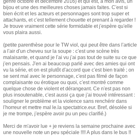
genre octobre et décembre 2016) et qui est, à mon avis, un
bijou et une des meilleures choses jamais faites. C'est si
bien écrit et les acteurs et personnages sont trop super et
attachants, et c'est tellement chouette et prenant à regarder !
Je trouve vraiment cette série formidable et j'espère qu'elle
vous plaira aussi.
(petite parenthèse pour le TW viol, qui peut être dans l'article
a l'air d'un cheveu sur la soupe : c'est une scène très
malaisante, et quand je l'ai vu j'ai pas tout de suite su ce que
j'en pensais. J'en ai beaucoup parlé avec des amies qui ont
vu la série, et on est plutôt d'accord que c'est bien traité ; on
se sent mal avec le personnage, c'est pas filmé de façon
complaisante ou érotique ou quoi, c'est montré comme
quelque chose de violent et dérangeant. Ce n'est pas non
plus insoutenable, c'est aussi ça que j'ai trouvé intéressant :
souligner le problème et la violence sans renchérir dans
l'horreur et mettre mal le.la spectatrice.eur. Bref, désolée si
je me trompe, j'espère avoir pu un peu clarifié.)
Merci de m'avoir lue + je reviens la semaine prochaine avec
une nouvelle note un peu spéciale !!!! A plus dans le bus !!