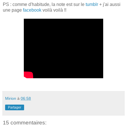
PS : comme d'habitude, la note est sur le
tumblr
+ j'ai aussi
une page
facebook
voilà voilà !!
Mirion
à
06:58
Partager
15 commentaires: