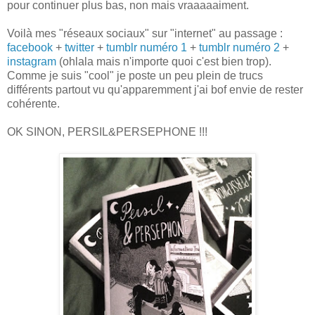
pour continuer plus bas, non mais vraaaaaiment.
Voilà mes "réseaux sociaux" sur "internet" au passage :
facebook
+
twitter
+
tumblr numéro 1
+
tumblr numéro 2
+
instagram
(ohlala mais n'importe quoi c'est bien trop).
Comme je suis "cool" je poste un peu plein de trucs
différents partout vu qu'apparemment j'ai bof envie de rester
cohérente.
OK SINON, PERSIL&PERSEPHONE !!!