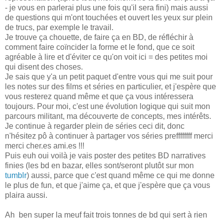
- je vous en parlerai plus une fois qu'il sera fini) mais aussi
de questions qui m'ont touchées et ouvert les yeux sur plein
de trucs, par exemple le travail.
Je trouve ça chouette, de faire ça en BD, de réfléchir à
comment faire coïncider la forme et le fond, que ce soit
agréable à lire et d'éviter ce qu'on voit ici = des petites moi
qui disent des choses.
Je sais que y'a un petit paquet d'entre vous qui me suit pour
les notes sur des films et séries en particulier, et j'espère que
vous resterez quand même et que ça vous intéressera
toujours. Pour moi, c'est une évolution logique qui suit mon
parcours militant, ma découverte de concepts, mes intérêts.
Je continue à regarder plein de séries ceci dit, donc
n'hésitez pô à continuer à partager vos séries preffffffff merci
merci cher.es ami.es !!!
Puis euh oui voilà je vais poster des petites BD narratives
finies (les bd en bazar, elles sont/seront plutôt sur mon
tumblr
) aussi, parce que c'est quand même ce qui me donne
le plus de fun, et que j'aime ça, et que j'espère que ça vous
plaira aussi.
Ah ben super la meuf fait trois tonnes de bd qui sert à rien