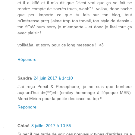
et il a kiffé et il m'a dit que "c'est vrai que ça se fait se
rendre compte de sacrés trucs, waah" !! voilou, donc sache
que peu importe ce que tu fais sur ton blog, tout
m'intéresse prcq j'aime trop ton travail, ton style de dessin -
ton flOW hum sorry je m'emporte - et donc je lirai tout ça
avec plaisir !
voilàààà, et sorry pour ce long message !! <3
Répondre
Sandra
24 juin 2017 à 14:10
J'ai reçu Persil & Persephone, je ne suis que bonheur
aujourd'hui d=(^^)=b (smiley hommage à l'époque MSN).
Merci Mirion pour la petite dédicace au top !!
Répondre
Chloé
8 juillet 2017 à 10:55
Super il me tarde de voir ces nouveaux types d'articles ça a