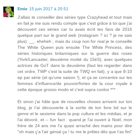
Emie
15 juin 2017 à 20:51
J'allais te conseiller des séries type Crazyhead et tout mais
en fait je me suis rendu compte que c'est grâce à toi que j'ai
découvert ces séries car tu avais écrit tes favs de 2016
quelque part sur le grand web (instagram ? ici ? je ne sais
plus) .__. eheheh ; mais du coup non for real je te conseille
The White Queen puis ensuite The White Princess, des
séries historiques britanniques sur la guerre des roses
(York/Lancaster, deuxième moitié du 15èS), avec quelques
actrices de GoT dans la deuxième (faut les regarder dans
cet ordre, TWP c'est la suite de TWQ en fait), y a que 8-10
ep par série (et qu'une saison !), et ça se concentre sur les
femmes d'influence/de pouvoir/fortes de la cour royale à
cette époque grosso modo et c'est supra coolos *^*
Et sinon j'ai hâte que de nouvelles choses arrivent sur ton
blog, je t'ai découverte à la sortie de ton livre bd sur le
genre et le sexisme dans la pop culture et les médias, et je
l'ai dévoré, et -- fun fact : quand je l'ai ouvert à Noël, mon
frère de 24 ans me l'a quasi arraché des mains pour dire
"oh mais ç'a l'air génial ça ! tu me le prêtes dès que t'as fini"