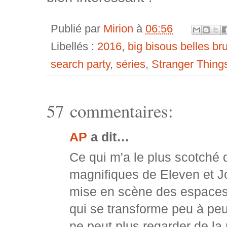
Publié par
Mirion
à
06:56
Libellés :
2016
,
big bisous belles b
search party
,
séries
,
Stranger Thing
57 commentaires:
AP
a dit…
Ce qui m'a le plus scotché 
magnifiques de Eleven et Joy
mise en scène des espaces 
qui se transforme peu à pe
ne peut plus regarder de la