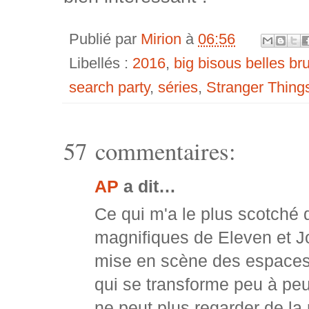
Publié par
Mirion
à
06:56
Libellés :
2016
,
big bisous belles b
search party
,
séries
,
Stranger Thing
57 commentaires:
AP
a dit…
Ce qui m'a le plus scotché 
magnifiques de Eleven et Joy
mise en scène des espaces 
qui se transforme peu à pe
ne peut plus regarder de la