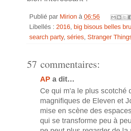
Publié par
Mirion
à
06:56
Libellés :
2016
,
big bisous belles b
search party
,
séries
,
Stranger Thing
57 commentaires:
AP
a dit…
Ce qui m'a le plus scotché 
magnifiques de Eleven et Joy
mise en scène des espaces 
qui se transforme peu à pe
ne peut plus regarder de la