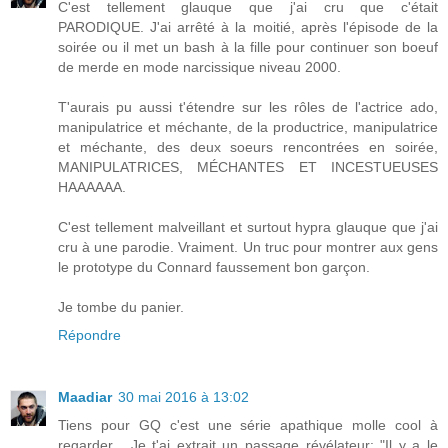
C'est tellement glauque que j'ai cru que c'était
PARODIQUE. J'ai arrêté à la moitié, après l'épisode de la
soirée ou il met un bash à la fille pour continuer son boeuf
de merde en mode narcissique niveau 2000.
T'aurais pu aussi t'étendre sur les rôles de l'actrice ado,
manipulatrice et méchante, de la productrice, manipulatrice
et méchante, des deux soeurs rencontrées en soirée,
MANIPULATRICES, MÉCHANTES ET INCESTUEUSES
HAAAAAA.
C'est tellement malveillant et surtout hypra glauque que j'ai
cru à une parodie. Vraiment. Un truc pour montrer aux gens
le prototype du Connard faussement bon garçon.
Je tombe du panier.
Répondre
Maadiar
30 mai 2016 à 13:02
Tiens pour GQ c'est une série apathique molle cool à
regarder... Je t'ai extrait un passage révélateur: "Il y a le