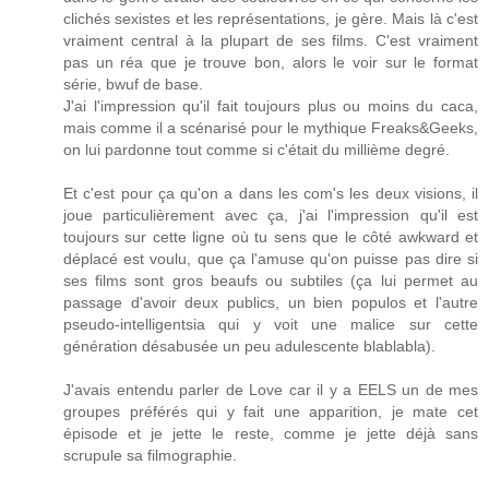
clichés sexistes et les représentations, je gère. Mais là c'est
vraiment central à la plupart de ses films. C'est vraiment
pas un réa que je trouve bon, alors le voir sur le format
série, bwuf de base.
J'ai l'impression qu'il fait toujours plus ou moins du caca,
mais comme il a scénarisé pour le mythique Freaks&Geeks,
on lui pardonne tout comme si c'était du millième degré.
Et c'est pour ça qu'on a dans les com's les deux visions, il
joue particulièrement avec ça, j'ai l'impression qu'il est
toujours sur cette ligne où tu sens que le côté awkward et
déplacé est voulu, que ça l'amuse qu'on puisse pas dire si
ses films sont gros beaufs ou subtiles (ça lui permet au
passage d'avoir deux publics, un bien populos et l'autre
pseudo-intelligentsia qui y voit une malice sur cette
génération désabusée un peu adulescente blablabla).
J'avais entendu parler de Love car il y a EELS un de mes
groupes préférés qui y fait une apparition, je mate cet
épisode et je jette le reste, comme je jette déjà sans
scrupule sa filmographie.