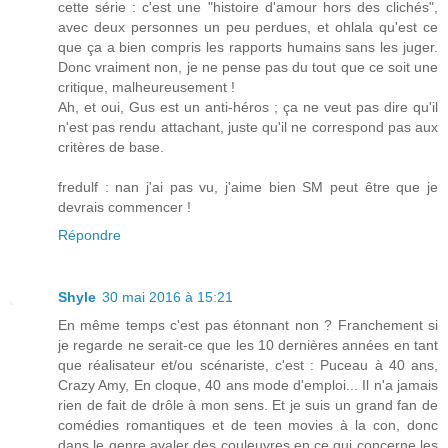
cette série : c'est une "histoire d'amour hors des clichés",
avec deux personnes un peu perdues, et ohlala qu'est ce
que ça a bien compris les rapports humains sans les juger.
Donc vraiment non, je ne pense pas du tout que ce soit une
critique, malheureusement !
Ah, et oui, Gus est un anti-héros ; ça ne veut pas dire qu'il
n'est pas rendu attachant, juste qu'il ne correspond pas aux
critères de base.
fredulf : nan j'ai pas vu, j'aime bien SM peut être que je
devrais commencer !
Répondre
Shyle
30 mai 2016 à 15:21
En même temps c'est pas étonnant non ? Franchement si
je regarde ne serait-ce que les 10 dernières années en tant
que réalisateur et/ou scénariste, c'est : Puceau à 40 ans,
Crazy Amy, En cloque, 40 ans mode d'emploi... Il n'a jamais
rien de fait de drôle à mon sens. Et je suis un grand fan de
comédies romantiques et de teen movies à la con, donc
dans le genre avaler des couleuvres en ce qui concerne les