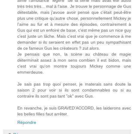
aimé l'ambiance "légère" de la série mais avait été aussi
très très très... mal à l'aise. Je trouve le personnage de Gus
détestable, mais j'avoue avoir pensé que c'était peut-être
plus une critique qu'autre chose, personnellement Mickey je
l'aime au fur et à mesure des épisodes, contrairement à
Gus qui est un enfoiré de base, c'est même pas un nice guy
c'est juste un lâche. Mais c'est vrai que je commence à me
demander si ils seraient en effet pas un peu sympathisant
de ce fameux Gus les créateurs ? zut alors.
Je pensais que non, la scène au château de magie
déterminait assez à mon sens combien il est bidon, mais
c'est vrai qu'on montre toujours Mickey comme une
emmerdeuse.
Je sais pas trop quoi penser, je materais sans doute la
saison 2 pour voir si ils sont condamnables ou si au
contraire ils sont pas tant "ok" avec Gus.
En revanche, je suis GRAVED'ACCORD, les laiderons avec
les belles filles faut arrêter.
Répondre