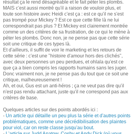
résultat ça le rend désagréable et le fait péter les plombs.
MAIS c'est aussi montré qu'il a raison de vouloir plus, et
toute son histoire avec Heidi c'est ça : est ce qu'il ne s'est
pas trompé pour Mickey ? Est ce que cette fille là ne lui
correspondrait pas plus ? Et Mickey est clairement montrée
comme un des critères de sa frustration, de ce qui le mène à
péter les plombs. Donc non, je ne pense pas que cette série
soit une critique de ces types là.
Et d'ailleurs, il suffit de voir le marketing et les retours de
cette série : c'est une "histoire d'amour hors des clichés",
avec deux personnes un peu perdues, et ohlala qu'est ce
que ça a bien compris les rapports humains sans les juger.
Donc vraiment non, je ne pense pas du tout que ce soit une
critique, malheureusement !
Ah, et oui, Gus est un anti-héros ; ça ne veut pas dire qu'il
n'est pas rendu attachant, juste qu'il ne correspond pas aux
critères de base.
Quelques articles sur des points abordés ici :
-
Un article qui détaille un peu plus la série et d'autres points
problématiques, comme une décrédibilisation des plaintes
pour viol, car on reste classe jusqu'au bout.
-
L'article sur Judd Apatow, Cosby et Andy Dick (où vous