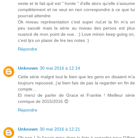
veste et le fait quil est " honte " d'elle alors qu'elle s'assume
complètement et ne veut en rien correspondre à ce que lui
pourrait attendre.
Ok niveau représentation c'est super nul,et la fin m'a un
peu saoulé mais la série au niveau des persos est plus
nuancé de mon point de vue.. :) Love mirion keep going on,
c'est tjrs un plaisir de lire tes notes :)
Répondre
Unknown
30 mai 2016 à 12:14
Cette série malgré tout le bien que les gens en disaient m'a
toujours repoussé, j'ai bien fais de pas la regarder en fin de
compte...
Et merci de parler de Grace et Frankie ! Meilleur série
comique de 2015/2016 😍
Répondre
Unknown
30 mai 2016 à 12:21
Oh non ! Je l'avais mise dans la liste à regarder pour Gillian