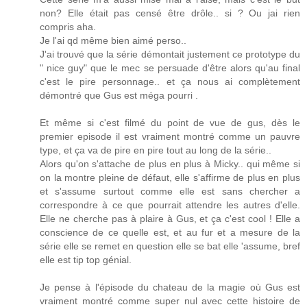
non? Elle était pas censé être drôle.. si ? Ou jai rien
compris aha.
Je l'ai qd même bien aimé perso..
J'ai trouvé que la série démontait justement ce prototype du
" nice guy" que le mec se persuade d'être alors qu'au final
c'est le pire personnage.. et ça nous ai complètement
démontré que Gus est méga pourri .
Et même si c'est filmé du point de vue de gus, dès le
premier episode il est vraiment montré comme un pauvre
type, et ça va de pire en pire tout au long de la série..
Alors qu'on s'attache de plus en plus à Micky.. qui même si
on la montre pleine de défaut, elle s'affirme de plus en plus
et s'assume surtout comme elle est sans chercher a
correspondre à ce que pourrait attendre les autres d'elle.
Elle ne cherche pas à plaire à Gus, et ça c'est cool ! Elle a
conscience de ce quelle est, et au fur et a mesure de la
série elle se remet en question elle se bat elle 'assume, bref
elle est tip top génial.
Je pense à l'épisode du chateau de la magie où Gus est
vraiment montré comme super nul avec cette histoire de