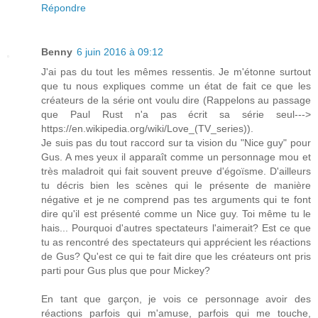
Répondre
Benny
6 juin 2016 à 09:12
J'ai pas du tout les mêmes ressentis. Je m'étonne surtout
que tu nous expliques comme un état de fait ce que les
créateurs de la série ont voulu dire (Rappelons au passage
que Paul Rust n'a pas écrit sa série seul--->
https://en.wikipedia.org/wiki/Love_(TV_series)).
Je suis pas du tout raccord sur ta vision du "Nice guy" pour
Gus. A mes yeux il apparaît comme un personnage mou et
très maladroit qui fait souvent preuve d'égoïsme. D'ailleurs
tu décris bien les scènes qui le présente de manière
négative et je ne comprend pas tes arguments qui te font
dire qu'il est présenté comme un Nice guy. Toi même tu le
hais... Pourquoi d'autres spectateurs l'aimerait? Est ce que
tu as rencontré des spectateurs qui apprécient les réactions
de Gus? Qu'est ce qui te fait dire que les créateurs ont pris
parti pour Gus plus que pour Mickey?
En tant que garçon, je vois ce personnage avoir des
réactions parfois qui m'amuse, parfois qui me touche,