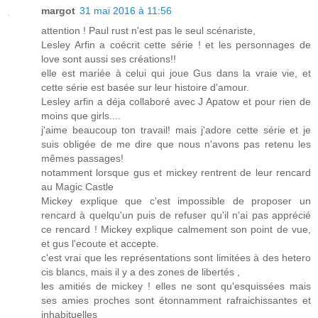
margot
31 mai 2016 à 11:56
attention ! Paul rust n'est pas le seul scénariste,
Lesley Arfin a coécrit cette série ! et les personnages de
love sont aussi ses créations!!
elle est mariée à celui qui joue Gus dans la vraie vie, et
cette série est basée sur leur histoire d'amour.
Lesley arfin a déja collaboré avec J Apatow et pour rien de
moins que girls....
j'aime beaucoup ton travail! mais j'adore cette série et je
suis obligée de me dire que nous n'avons pas retenu les
mêmes passages!
notamment lorsque gus et mickey rentrent de leur rencard
au Magic Castle
Mickey explique que c'est impossible de proposer un
rencard à quelqu'un puis de refuser qu'il n'ai pas apprécié
ce rencard ! Mickey explique calmement son point de vue,
et gus l'ecoute et accepte.
c'est vrai que les représentations sont limitées à des hetero
cis blancs, mais il y a des zones de libertés ,
les amitiés de mickey ! elles ne sont qu'esquissées mais
ses amies proches sont étonnamment rafraichissantes et
inhabituelles