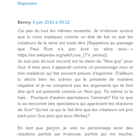
Répondre
Benny
6 juin 2016 à 09:12
J'ai pas du tout les mêmes ressentis. Je m'étonne surtout
que tu nous expliques comme un état de fait ce que les
créateurs de la série ont voulu dire (Rappelons au passage
que Paul Rust n'a pas écrit sa série seul--->
https://en.wikipedia.org/wiki/Love_(TV_series)).
Je suis pas du tout raccord sur ta vision du "Nice guy" pour
Gus. A mes yeux il apparaît comme un personnage mou et
très maladroit qui fait souvent preuve d'égoïsme. D'ailleurs
tu décris bien les scènes qui le présente de manière
négative et je ne comprend pas tes arguments qui te font
dire qu'il est présenté comme un Nice guy. Toi même tu le
hais... Pourquoi d'autres spectateurs l'aimerait? Est ce que
tu as rencontré des spectateurs qui apprécient les réactions
de Gus? Qu'est ce qui te fait dire que les créateurs ont pris
parti pour Gus plus que pour Mickey?
En tant que garçon, je vois ce personnage avoir des
réactions parfois qui m'amuse, parfois qui me touche,