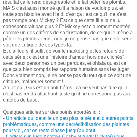
résultat ça le rend désagréable et le fait péter les plombs.
MAIS c'est aussi montré qu'il a raison de vouloir plus, et
toute son histoire avec Heidi c'est ça : est ce qu'il ne s'est
pas trompé pour Mickey ? Est ce que cette fille là ne lui
correspondrait pas plus ? Et Mickey est clairement montrée
comme un des critères de sa frustration, de ce qui le mène à
péter les plombs. Donc non, je ne pense pas que cette série
soit une critique de ces types là.
Et d'ailleurs, il suffit de voir le marketing et les retours de
cette série : c'est une "histoire d'amour hors des clichés",
avec deux personnes un peu perdues, et ohlala qu'est ce
que ça a bien compris les rapports humains sans les juger.
Donc vraiment non, je ne pense pas du tout que ce soit une
critique, malheureusement !
Ah, et oui, Gus est un anti-héros ; ça ne veut pas dire qu'il
n'est pas rendu attachant, juste qu'il ne correspond pas aux
critères de base.
Quelques articles sur des points abordés ici :
-
Un article qui détaille un peu plus la série et d'autres points
problématiques, comme une décrédibilisation des plaintes
pour viol, car on reste classe jusqu'au bout.
-
L'article sur Judd Apatow, Cosby et Andy Dick (où vous