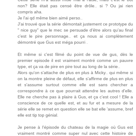
non? Elle était pas censé être drôle.. si ? Ou jai rien
compris aha.
Je l'ai qd même bien aimé perso..
J'ai trouvé que la série démontait justement ce prototype du
" nice guy" que le mec se persuade d'être alors qu'au final
c'est le pire personnage.. et ça nous ai complètement
démontré que Gus est méga pourri .
Et même si c'est filmé du point de vue de gus, dès le
premier episode il est vraiment montré comme un pauvre
type, et ça va de pire en pire tout au long de la série..
Alors qu'on s'attache de plus en plus à Micky.. qui même si
on la montre pleine de défaut, elle s'affirme de plus en plus
et s'assume surtout comme elle est sans chercher a
correspondre à ce que pourrait attendre les autres d'elle.
Elle ne cherche pas à plaire à Gus, et ça c'est cool ! Elle a
conscience de ce quelle est, et au fur et a mesure de la
série elle se remet en question elle se bat elle 'assume, bref
elle est tip top génial.
Je pense à l'épisode du chateau de la magie où Gus est
vraiment montré comme super nul avec cette histoire de