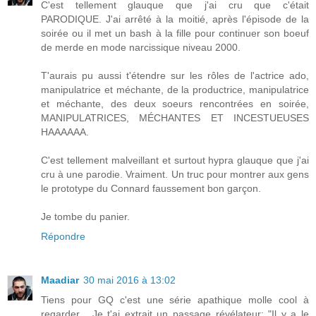
C'est tellement glauque que j'ai cru que c'était
PARODIQUE. J'ai arrêté à la moitié, après l'épisode de la
soirée ou il met un bash à la fille pour continuer son boeuf
de merde en mode narcissique niveau 2000.
T'aurais pu aussi t'étendre sur les rôles de l'actrice ado,
manipulatrice et méchante, de la productrice, manipulatrice
et méchante, des deux soeurs rencontrées en soirée,
MANIPULATRICES, MÉCHANTES ET INCESTUEUSES
HAAAAAA.
C'est tellement malveillant et surtout hypra glauque que j'ai
cru à une parodie. Vraiment. Un truc pour montrer aux gens
le prototype du Connard faussement bon garçon.
Je tombe du panier.
Répondre
Maadiar
30 mai 2016 à 13:02
Tiens pour GQ c'est une série apathique molle cool à
regarder... Je t'ai extrait un passage révélateur: "Il y a le