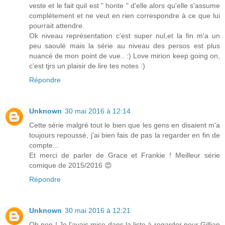
veste et le fait quil est " honte " d'elle alors qu'elle s'assume
complètement et ne veut en rien correspondre à ce que lui
pourrait attendre.
Ok niveau représentation c'est super nul,et la fin m'a un
peu saoulé mais la série au niveau des persos est plus
nuancé de mon point de vue.. :) Love mirion keep going on,
c'est tjrs un plaisir de lire tes notes :)
Répondre
Unknown
30 mai 2016 à 12:14
Cette série malgré tout le bien que les gens en disaient m'a
toujours repoussé, j'ai bien fais de pas la regarder en fin de
compte...
Et merci de parler de Grace et Frankie ! Meilleur série
comique de 2015/2016 😍
Répondre
Unknown
30 mai 2016 à 12:21
Oh non ! Je l'avais mise dans la liste à regarder pour Gillian