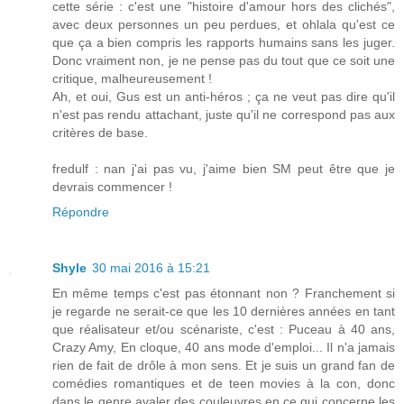
cette série : c'est une "histoire d'amour hors des clichés",
avec deux personnes un peu perdues, et ohlala qu'est ce
que ça a bien compris les rapports humains sans les juger.
Donc vraiment non, je ne pense pas du tout que ce soit une
critique, malheureusement !
Ah, et oui, Gus est un anti-héros ; ça ne veut pas dire qu'il
n'est pas rendu attachant, juste qu'il ne correspond pas aux
critères de base.
fredulf : nan j'ai pas vu, j'aime bien SM peut être que je
devrais commencer !
Répondre
Shyle
30 mai 2016 à 15:21
En même temps c'est pas étonnant non ? Franchement si
je regarde ne serait-ce que les 10 dernières années en tant
que réalisateur et/ou scénariste, c'est : Puceau à 40 ans,
Crazy Amy, En cloque, 40 ans mode d'emploi... Il n'a jamais
rien de fait de drôle à mon sens. Et je suis un grand fan de
comédies romantiques et de teen movies à la con, donc
dans le genre avaler des couleuvres en ce qui concerne les