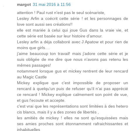
margot
31 mai 2016 à 11:56
attention ! Paul rust n'est pas le seul scénariste,
Lesley Arfin a coécrit cette série ! et les personnages de
love sont aussi ses créations!!
elle est mariée à celui qui joue Gus dans la vraie vie, et
cette série est basée sur leur histoire d'amour.
Lesley arfin a déja collaboré avec J Apatow et pour rien de
moins que girls....
j'aime beaucoup ton travail! mais j'adore cette série et je
suis obligée de me dire que nous n'avons pas retenu les
mêmes passages!
notamment lorsque gus et mickey rentrent de leur rencard
au Magic Castle
Mickey explique que c'est impossible de proposer un
rencard à quelqu'un puis de refuser qu'il n'ai pas apprécié
ce rencard ! Mickey explique calmement son point de vue,
et gus l'ecoute et accepte.
c'est vrai que les représentations sont limitées à des hetero
cis blancs, mais il y a des zones de libertés ,
les amitiés de mickey ! elles ne sont qu'esquissées mais
ses amies proches sont étonnamment rafraichissantes et
inhabituelles