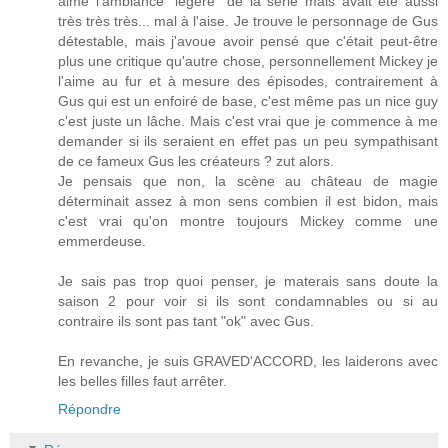
aimé l'ambiance "légère" de la série mais avait été aussi
très très très... mal à l'aise. Je trouve le personnage de Gus
détestable, mais j'avoue avoir pensé que c'était peut-être
plus une critique qu'autre chose, personnellement Mickey je
l'aime au fur et à mesure des épisodes, contrairement à
Gus qui est un enfoiré de base, c'est même pas un nice guy
c'est juste un lâche. Mais c'est vrai que je commence à me
demander si ils seraient en effet pas un peu sympathisant
de ce fameux Gus les créateurs ? zut alors.
Je pensais que non, la scène au château de magie
déterminait assez à mon sens combien il est bidon, mais
c'est vrai qu'on montre toujours Mickey comme une
emmerdeuse.
Je sais pas trop quoi penser, je materais sans doute la
saison 2 pour voir si ils sont condamnables ou si au
contraire ils sont pas tant "ok" avec Gus.
En revanche, je suis GRAVED'ACCORD, les laiderons avec
les belles filles faut arrêter.
Répondre