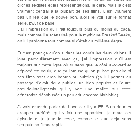
clichés sexistes et les représentations, je gère. Mais là c'est
vraiment central à la plupart de ses films. C'est vraiment
pas un réa que je trouve bon, alors le voir sur le format
série, bwuf de base.
J'ai l'impression qu'il fait toujours plus ou moins du caca,
mais comme il a scénarisé pour le mythique Freaks&Geeks,
on lui pardonne tout comme si c'était du millième degré.
Et c'est pour ça qu'on a dans les com's les deux visions, il
joue particulièrement avec ça, j'ai l'impression qu'il est
toujours sur cette ligne où tu sens que le côté awkward et
déplacé est voulu, que ça l'amuse qu'on puisse pas dire si
ses films sont gros beaufs ou subtiles (ça lui permet au
passage d'avoir deux publics, un bien populos et l'autre
pseudo-intelligentsia qui y voit une malice sur cette
génération désabusée un peu adulescente blablabla).
J'avais entendu parler de Love car il y a EELS un de mes
groupes préférés qui y fait une apparition, je mate cet
épisode et je jette le reste, comme je jette déjà sans
scrupule sa filmographie.